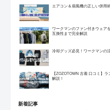
エアコン＆扇風機の正しい併用術
ワークマンのファン付きウェアを
互換性まで完全解説
冷却グッズ必見！ワークマンの涼
【ZOZOTOWN 古着 口コミ
解説！
新着記事