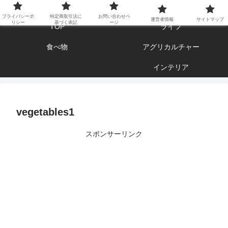
エンジョイ ブログライフ
プライバシーポ
特定商取引法に
お問い合わせペ
運営者情報
サイトマップ
リシー
基づく表記
ージ
TOP
ライフ
食べ物
アグリカルチャー
インテリア
vegetables1
スポンサーリンク