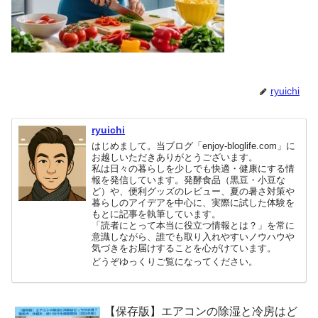
ryuichi
ryuichi
はじめまして。当ブログ「enjoy-bloglife.com」に
お越しいただきありがとうございます。
私は日々の暮らしを少しでも快適・健康にする情
報を発信しています。発酵食品（黒豆・小豆な
ど）や、便利グッズのレビュー、夏の暑さ対策や
暮らしのアイデアを中心に、実際に試した体験を
もとに記事を執筆しています。
「読者にとって本当に役立つ情報とは？」を常に
意識しながら、誰でも取り入れやすいノウハウや
気づきをお届けすることを心がけています。
どうぞゆっくりご覧になってください。
【保存版】エアコンの除湿と冷房はど