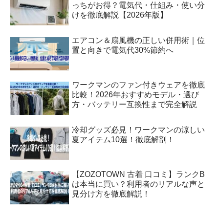
っちがお得？電気代・仕組み・使い分
けを徹底解説【2026年版】
エアコン＆扇風機の正しい併用術｜位
置と向きで電気代30%節約へ
ワークマンのファン付きウェアを徹底
比較！2026年おすすめモデル・選び
方・バッテリー互換性まで完全解説
冷却グッズ必見！ワークマンの涼しい
夏アイテム10選！徹底解剖！
【ZOZOTOWN 古着 口コミ】ランクB
は本当に買い？利用者のリアルな声と
見分け方を徹底解説！