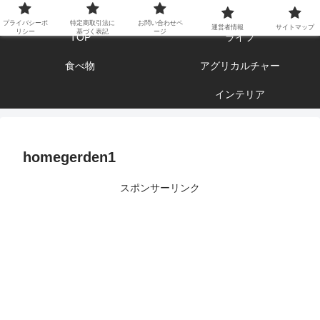
エンジョイ ブログライフ
プライバシーポ
特定商取引法に
お問い合わせペ
運営者情報
サイトマップ
リシー
基づく表記
ージ
TOP
ライフ
食べ物
アグリカルチャー
インテリア
homegerden1
スポンサーリンク