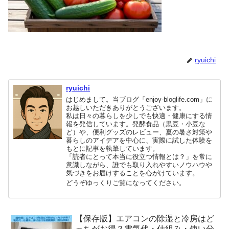
ryuichi
ryuichi
はじめまして。当ブログ「enjoy-bloglife.com」に
お越しいただきありがとうございます。
私は日々の暮らしを少しでも快適・健康にする情
報を発信しています。発酵食品（黒豆・小豆な
ど）や、便利グッズのレビュー、夏の暑さ対策や
暮らしのアイデアを中心に、実際に試した体験を
もとに記事を執筆しています。
「読者にとって本当に役立つ情報とは？」を常に
意識しながら、誰でも取り入れやすいノウハウや
気づきをお届けすることを心がけています。
どうぞゆっくりご覧になってください。
【保存版】エアコンの除湿と冷房はど
っちがお得？電気代・仕組み・使い分