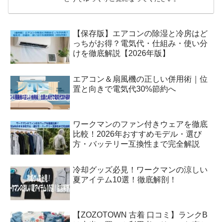
【保存版】エアコンの除湿と冷房はど
っちがお得？電気代・仕組み・使い分
けを徹底解説【2026年版】
エアコン＆扇風機の正しい併用術｜位
置と向きで電気代30%節約へ
ワークマンのファン付きウェアを徹底
比較！2026年おすすめモデル・選び
方・バッテリー互換性まで完全解説
冷却グッズ必見！ワークマンの涼しい
夏アイテム10選！徹底解剖！
【ZOZOTOWN 古着 口コミ】ランクB