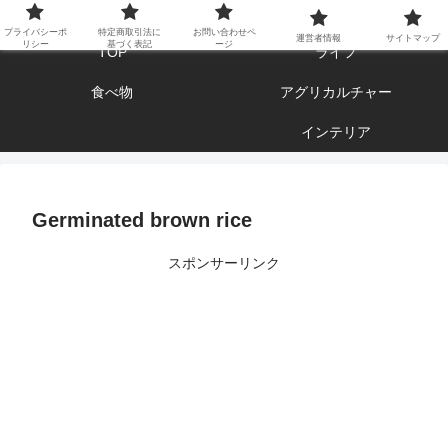
エンジョイ ブログライフ
プライバシーポ
特定商取引法に
お問い合わせペ
運営者情報
サイトマップ
リシー
基づく表記
ージ
TOP
ライフ
食べ物
アグリカルチャー
インテリア
Germinated brown rice
スポンサーリンク