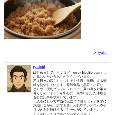
ryuichi
ryuichi
はじめまして。当ブログ「enjoy-bloglife.com」に
お越しいただきありがとうございます。
私は日々の暮らしを少しでも快適・健康にする情
報を発信しています。発酵食品（黒豆・小豆な
ど）や、便利グッズのレビュー、夏の暑さ対策や
暮らしのアイデアを中心に、実際に試した体験を
もとに記事を執筆しています。
「読者にとって本当に役立つ情報とは？」を常に
意識しながら、誰でも取り入れやすいノウハウや
気づきをお届けすることを心がけています。
どうぞゆっくりご覧になってください。