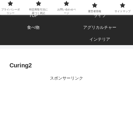
エンジョイ ブログライフ
プライバシーポ
特定商取引法に
お問い合わせペ
運営者情報
サイトマップ
リシー
基づく表記
ージ
TOP
ライフ
食べ物
アグリカルチャー
インテリア
Curing2
スポンサーリンク