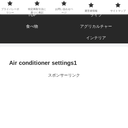
エンジョイ ブログライフ
プライバシーポ
特定商取引法に
お問い合わせペ
運営者情報
サイトマップ
リシー
基づく表記
ージ
TOP
ライフ
食べ物
アグリカルチャー
インテリア
Air conditioner settings1
スポンサーリンク