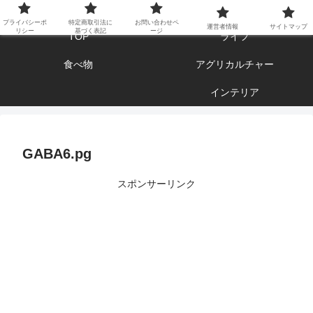
エンジョイ ブログライフ
プライバシーポ
特定商取引法に
お問い合わせペ
運営者情報
サイトマップ
リシー
基づく表記
ージ
TOP
ライフ
食べ物
アグリカルチャー
インテリア
GABA6.pg
スポンサーリンク