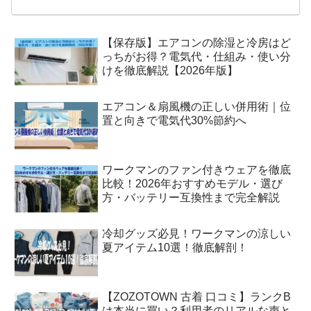
【保存版】エアコンの除湿と冷房はど
っちがお得？電気代・仕組み・使い分
けを徹底解説【2026年版】
エアコン＆扇風機の正しい併用術｜位
置と向きで電気代30%節約へ
ワークマンのファン付きウェアを徹底
比較！2026年おすすめモデル・選び
方・バッテリー互換性まで完全解説
冷却グッズ必見！ワークマンの涼しい
夏アイテム10選！徹底解剖！
【ZOZOTOWN 古着 口コミ】ランクB
は本当に買い？利用者のリアルな声と