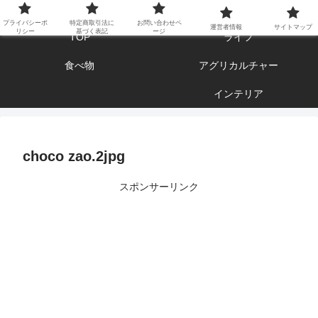
エンジョイ ブログライフ
プライバシーポ
特定商取引法に
お問い合わせペ
運営者情報
サイトマップ
リシー
基づく表記
ージ
TOP
ライフ
食べ物
アグリカルチャー
インテリア
choco zao.2jpg
スポンサーリンク