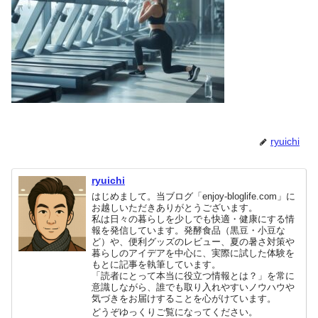
ryuichi
ryuichi
はじめまして。当ブログ「enjoy-bloglife.com」に
お越しいただきありがとうございます。
私は日々の暮らしを少しでも快適・健康にする情
報を発信しています。発酵食品（黒豆・小豆な
ど）や、便利グッズのレビュー、夏の暑さ対策や
暮らしのアイデアを中心に、実際に試した体験を
もとに記事を執筆しています。
「読者にとって本当に役立つ情報とは？」を常に
意識しながら、誰でも取り入れやすいノウハウや
気づきをお届けすることを心がけています。
どうぞゆっくりご覧になってください。