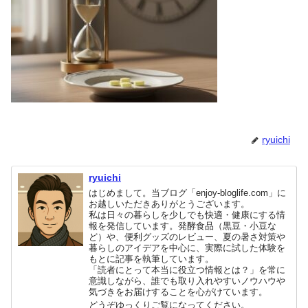
ryuichi
ryuichi
はじめまして。当ブログ「enjoy-bloglife.com」に
お越しいただきありがとうございます。
私は日々の暮らしを少しでも快適・健康にする情
報を発信しています。発酵食品（黒豆・小豆な
ど）や、便利グッズのレビュー、夏の暑さ対策や
暮らしのアイデアを中心に、実際に試した体験を
もとに記事を執筆しています。
「読者にとって本当に役立つ情報とは？」を常に
意識しながら、誰でも取り入れやすいノウハウや
気づきをお届けすることを心がけています。
どうぞゆっくりご覧になってください。