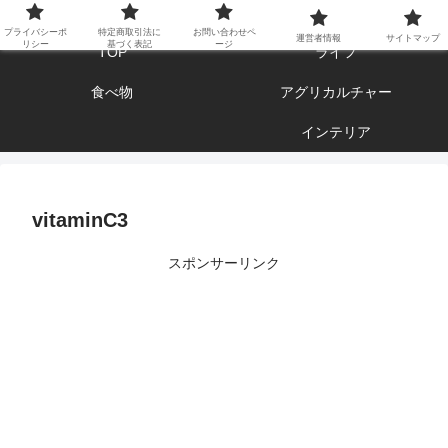
エンジョイ ブログライフ
プライバシーポ
特定商取引法に
お問い合わせペ
運営者情報
サイトマップ
リシー
基づく表記
ージ
TOP
ライフ
食べ物
アグリカルチャー
インテリア
vitaminC3
スポンサーリンク