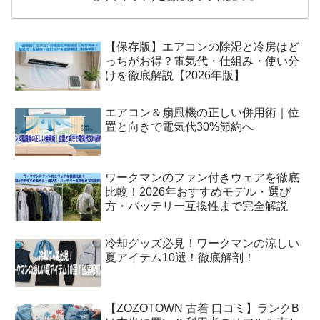
【保存版】エアコンの除湿と冷房はど
っちがお得？電気代・仕組み・使い分
けを徹底解説【2026年版】
エアコン＆扇風機の正しい併用術｜位
置と向きで電気代30%節約へ
ワークマンのファン付きウェアを徹底
比較！2026年おすすめモデル・選び
方・バッテリー互換性まで完全解説
冷却グッズ必見！ワークマンの涼しい
夏アイテム10選！徹底解剖！
【ZOZOTOWN 古着 口コミ】ランクB