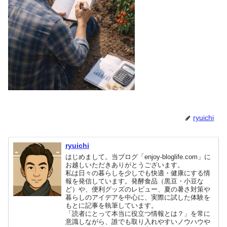
ryuichi
ryuichi
はじめまして。当ブログ「enjoy-bloglife.com」に
お越しいただきありがとうございます。
私は日々の暮らしを少しでも快適・健康にする情
報を発信しています。発酵食品（黒豆・小豆な
ど）や、便利グッズのレビュー、夏の暑さ対策や
暮らしのアイデアを中心に、実際に試した体験を
もとに記事を執筆しています。
「読者にとって本当に役立つ情報とは？」を常に
意識しながら、誰でも取り入れやすいノウハウや