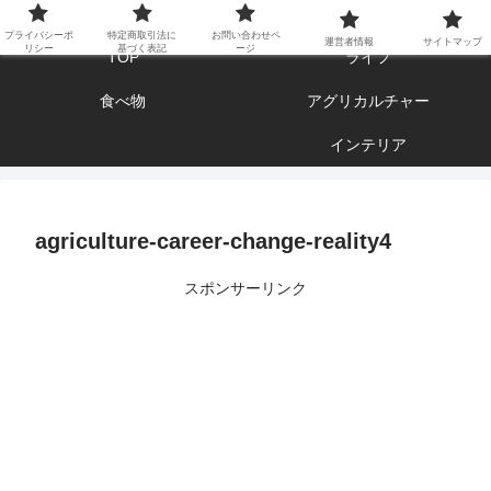
エンジョイ ブログライフ
プライバシーポ
特定商取引法に
お問い合わせペ
運営者情報
サイトマップ
リシー
基づく表記
ージ
TOP
ライフ
食べ物
アグリカルチャー
インテリア
agriculture-career-change-reality4
スポンサーリンク