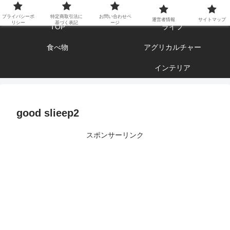
エンジョイ ブログライフ
プライバシーポ
特定商取引法に
お問い合わせペ
運営者情報
サイトマップ
リシー
基づく表記
ージ
TOP
ライフ
食べ物
アグリカルチャー
インテリア
good slieep2
スポンサーリンク