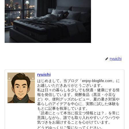
ryuichi
ryuichi
はじめまして。当ブログ「enjoy-bloglife.com」に
お越しいただきありがとうございます。
私は日々の暮らしを少しでも快適・健康にする情
報を発信しています。発酵食品（黒豆・小豆な
ど）や、便利グッズのレビュー、夏の暑さ対策や
暮らしのアイデアを中心に、実際に試した体験を
もとに記事を執筆しています。
「読者にとって本当に役立つ情報とは？」を常に
意識しながら、誰でも取り入れやすいノウハウや
気づきをお届けすることを心がけています。
どうぞゆっくりご覧になってください。