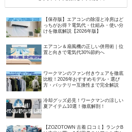
【保存版】エアコンの除湿と冷房はど
っちがお得？電気代・仕組み・使い分
けを徹底解説【2026年版】
エアコン＆扇風機の正しい併用術｜位
置と向きで電気代30%節約へ
ワークマンのファン付きウェアを徹底
比較！2026年おすすめモデル・選び
方・バッテリー互換性まで完全解説
冷却グッズ必見！ワークマンの涼しい
夏アイテム10選！徹底解剖！
【ZOZOTOWN 古着 口コミ】ランクB