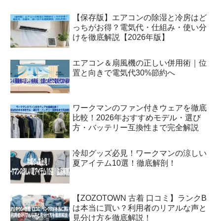
【保存版】エアコンの除湿と冷房はど
っちがお得？電気代・仕組み・使い分
けを徹底解説【2026年版】
エアコン＆扇風機の正しい併用術｜位
置と向きで電気代30%節約へ
ワークマンのファン付きウェアを徹底
比較！2026年おすすめモデル・選び
方・バッテリー互換性まで完全解説
冷却グッズ必見！ワークマンの涼しい
夏アイテム10選！徹底解剖！
【ZOZOTOWN 古着 口コミ】ランクB
は本当に買い？利用者のリアルな声と
見分け方を徹底解説！