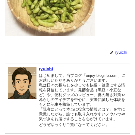
ryuichi
ryuichi
はじめまして。当ブログ「enjoy-bloglife.com」に
お越しいただきありがとうございます。
私は日々の暮らしを少しでも快適・健康にする情
報を発信しています。発酵食品（黒豆・小豆な
ど）や、便利グッズのレビュー、夏の暑さ対策や
暮らしのアイデアを中心に、実際に試した体験を
もとに記事を執筆しています。
「読者にとって本当に役立つ情報とは？」を常に
意識しながら、誰でも取り入れやすいノウハウや
気づきをお届けすることを心がけています。
どうぞゆっくりご覧になってください。