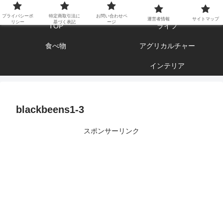
エンジョイ ブログライフ
プライバシーポ
特定商取引法に
お問い合わせペ
運営者情報
サイトマップ
リシー
基づく表記
ージ
TOP
ライフ
食べ物
アグリカルチャー
インテリア
blackbeens1-3
スポンサーリンク