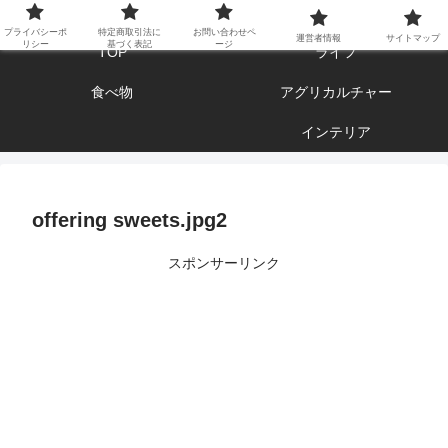
エンジョイ ブログライフ
プライバシーポ
特定商取引法に
お問い合わせペ
運営者情報
サイトマップ
リシー
基づく表記
ージ
TOP
ライフ
食べ物
アグリカルチャー
インテリア
offering sweets.jpg2
スポンサーリンク