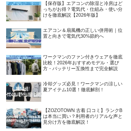
【保存版】エアコンの除湿と冷房はど
っちがお得？電気代・仕組み・使い分
けを徹底解説【2026年版】
エアコン＆扇風機の正しい併用術｜位
置と向きで電気代30%節約へ
ワークマンのファン付きウェアを徹底
比較！2026年おすすめモデル・選び
方・バッテリー互換性まで完全解説
冷却グッズ必見！ワークマンの涼しい
夏アイテム10選！徹底解剖！
【ZOZOTOWN 古着 口コミ】ランクB
は本当に買い？利用者のリアルな声と
見分け方を徹底解説！