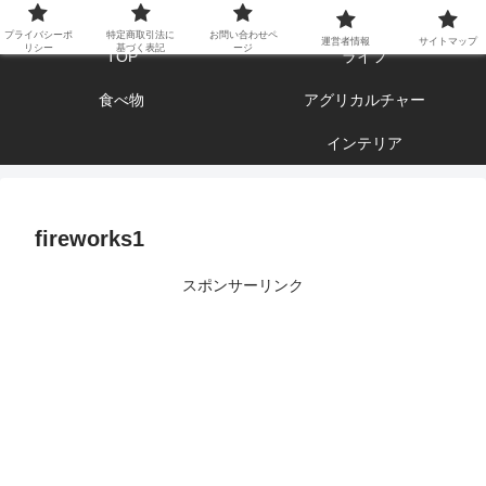
エンジョイ ブログライフ
プライバシーポ
特定商取引法に
お問い合わせペ
運営者情報
サイトマップ
リシー
基づく表記
ージ
TOP
ライフ
食べ物
アグリカルチャー
インテリア
fireworks1
スポンサーリンク