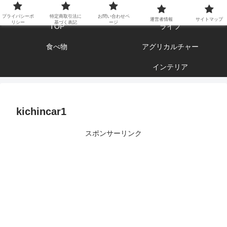
エンジョイ ブログライフ
プライバシーポ
特定商取引法に
お問い合わせペ
運営者情報
サイトマップ
リシー
基づく表記
ージ
TOP
ライフ
食べ物
アグリカルチャー
インテリア
kichincar1
スポンサーリンク