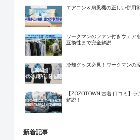
エアコン＆扇風機の正しい併用術
ワークマンのファン付きウェアを
互換性まで完全解説
冷却グッズ必見！ワークマンの涼
【ZOZOTOWN 古着 口コミ
解説！
新着記事