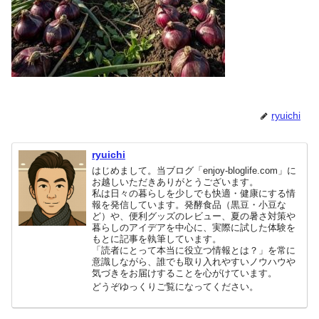
ryuichi
ryuichi
はじめまして。当ブログ「enjoy-bloglife.com」に
お越しいただきありがとうございます。
私は日々の暮らしを少しでも快適・健康にする情
報を発信しています。発酵食品（黒豆・小豆な
ど）や、便利グッズのレビュー、夏の暑さ対策や
暮らしのアイデアを中心に、実際に試した体験を
もとに記事を執筆しています。
「読者にとって本当に役立つ情報とは？」を常に
意識しながら、誰でも取り入れやすいノウハウや
気づきをお届けすることを心がけています。
どうぞゆっくりご覧になってください。