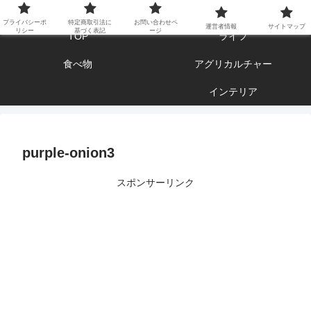
エンジョイ ブログライフ
プライバシーポ
特定商取引法に
お問い合わせペ
運営者情報
サイトマップ
リシー
基づく表記
ージ
TOP
ライフ
食べ物
アグリカルチャー
インテリア
purple-onion3
スポンサーリンク