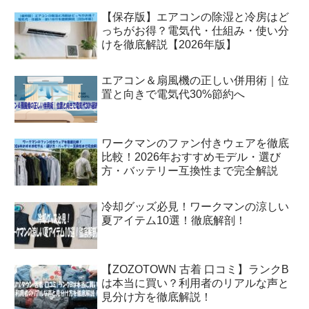
【保存版】エアコンの除湿と冷房はど
っちがお得？電気代・仕組み・使い分
けを徹底解説【2026年版】
エアコン＆扇風機の正しい併用術｜位
置と向きで電気代30%節約へ
ワークマンのファン付きウェアを徹底
比較！2026年おすすめモデル・選び
方・バッテリー互換性まで完全解説
冷却グッズ必見！ワークマンの涼しい
夏アイテム10選！徹底解剖！
【ZOZOTOWN 古着 口コミ】ランクB
は本当に買い？利用者のリアルな声と
見分け方を徹底解説！