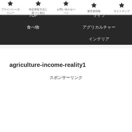
エンジョイ ブログライフ
プライバシーポ
特定商取引法に
お問い合わせペ
運営者情報
サイトマップ
リシー
基づく表記
ージ
TOP
ライフ
食べ物
アグリカルチャー
インテリア
agriculture-income-reality1
スポンサーリンク