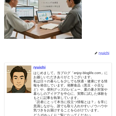
ryuichi
ryuichi
はじめまして。当ブログ「enjoy-bloglife.com」に
お越しいただきありがとうございます。
私は日々の暮らしを少しでも快適・健康にする情
報を発信しています。発酵食品（黒豆・小豆な
ど）や、便利グッズのレビュー、夏の暑さ対策や
暮らしのアイデアを中心に、実際に試した体験を
もとに記事を執筆しています。
「読者にとって本当に役立つ情報とは？」を常に
意識しながら、誰でも取り入れやすいノウハウや
気づきをお届けすることを心がけています。
どうぞゆっくりご覧になってください。