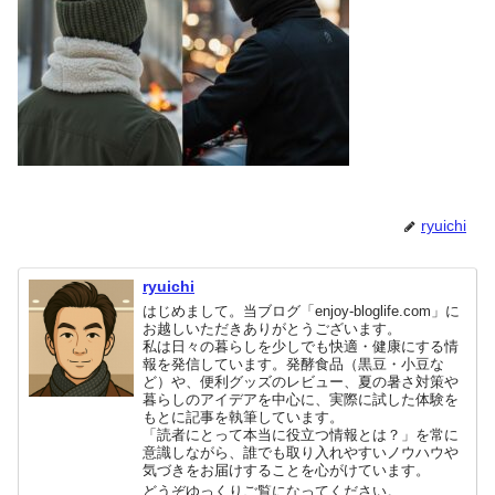
ryuichi
ryuichi
はじめまして。当ブログ「enjoy-bloglife.com」に
お越しいただきありがとうございます。
私は日々の暮らしを少しでも快適・健康にする情
報を発信しています。発酵食品（黒豆・小豆な
ど）や、便利グッズのレビュー、夏の暑さ対策や
暮らしのアイデアを中心に、実際に試した体験を
もとに記事を執筆しています。
「読者にとって本当に役立つ情報とは？」を常に
意識しながら、誰でも取り入れやすいノウハウや
気づきをお届けすることを心がけています。
どうぞゆっくりご覧になってください。