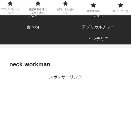
エンジョイ ブログライフ
プライバシーポ
特定商取引法に
お問い合わせペ
運営者情報
サイトマップ
リシー
基づく表記
ージ
TOP
ライフ
食べ物
アグリカルチャー
インテリア
neck-workman
スポンサーリンク