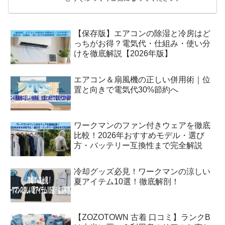
【保存版】エアコンの除湿と冷房はど
っちがお得？電気代・仕組み・使い分
けを徹底解説【2026年版】
エアコン＆扇風機の正しい併用術｜位
置と向きで電気代30%節約へ
ワークマンのファン付きウェアを徹底
比較！2026年おすすめモデル・選び
方・バッテリー互換性まで完全解説
冷却グッズ必見！ワークマンの涼しい
夏アイテム10選！徹底解剖！
【ZOZOTOWN 古着 口コミ】ランクB