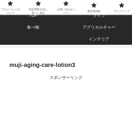
エンジョイ ブログライフ
プライバシーポ
特定商取引法に
お問い合わせペ
運営者情報
サイトマップ
リシー
基づく表記
ージ
TOP
ライフ
食べ物
アグリカルチャー
インテリア
muji-aging-care-lotion3
スポンサーリンク