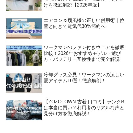
けを徹底解説【2026年版】
エアコン＆扇風機の正しい併用術｜位
置と向きで電気代30%節約へ
ワークマンのファン付きウェアを徹底
比較！2026年おすすめモデル・選び
方・バッテリー互換性まで完全解説
冷却グッズ必見！ワークマンの涼しい
夏アイテム10選！徹底解剖！
【ZOZOTOWN 古着 口コミ】ランクB
は本当に買い？利用者のリアルな声と
見分け方を徹底解説！