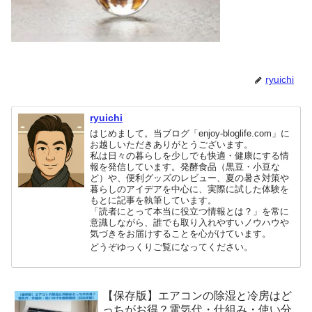
ryuichi
ryuichi
はじめまして。当ブログ「enjoy-bloglife.com」に
お越しいただきありがとうございます。
私は日々の暮らしを少しでも快適・健康にする情
報を発信しています。発酵食品（黒豆・小豆な
ど）や、便利グッズのレビュー、夏の暑さ対策や
暮らしのアイデアを中心に、実際に試した体験を
もとに記事を執筆しています。
「読者にとって本当に役立つ情報とは？」を常に
意識しながら、誰でも取り入れやすいノウハウや
気づきをお届けすることを心がけています。
どうぞゆっくりご覧になってください。
【保存版】エアコンの除湿と冷房はど
っちがお得？電気代・仕組み・使い分