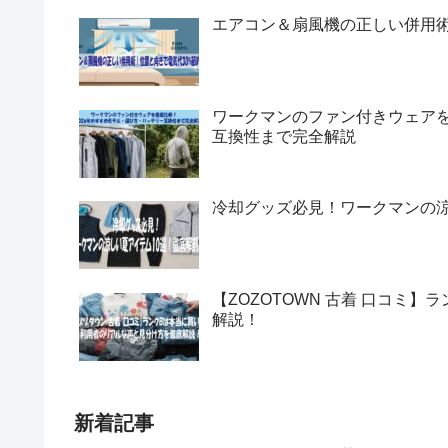
エアコン＆扇風機の正しい併用術
ワークマンのファン付きウェアを
互換性まで完全解説
冷却グッズ必見！ワークマンの涼
【ZOZOTOWN 古着 口コミ
解説！
新着記事