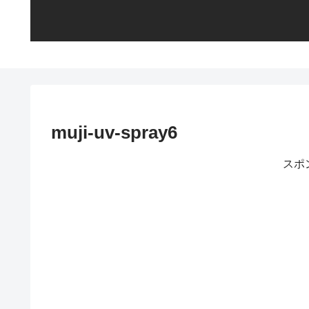
muji-uv-spray6
スポ