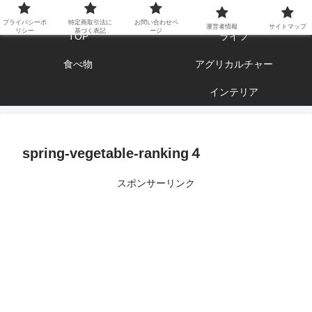
エンジョイ ブログライフ
プライバシーポ
特定商取引法に
お問い合わせペ
運営者情報
サイトマップ
リシー
基づく表記
ージ
TOP
ライフ
食べ物
アグリカルチャー
インテリア
spring-vegetable-ranking４
スポンサーリンク