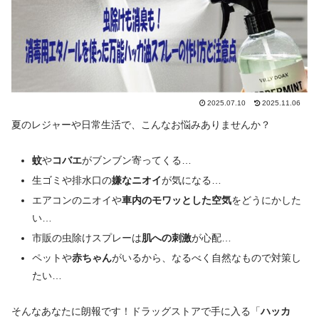
2025.07.10
2025.11.06
夏のレジャーや日常生活で、こんなお悩みありませんか？
蚊
や
コバエ
がブンブン寄ってくる…
生ゴミや排水口の
嫌なニオイ
が気になる…
エアコンのニオイや
車内のモワッとした空気
をどうにかした
い…
市販の虫除けスプレーは
肌への刺激
が心配…
ペットや
赤ちゃん
がいるから、なるべく自然なもので対策し
たい…
そんなあなたに朗報です！ドラッグストアで手に入る「
ハッカ