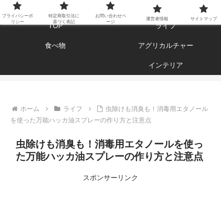
エンジョイ ブログライフ
プライバシーポ
特定商取引法に
お問い合わせペ
運営者情報
サイトマップ
リシー
基づく表記
ージ
TOP
ライフ
食べ物
アグリカルチャー
インテリア
ホーム
ライフ
虫除けも消臭も！消毒用エタノール
を使った万能ハッカ油スプレーの作り方と注意点
虫除けも消臭も！消毒用エタノールを使っ
た万能ハッカ油スプレーの作り方と注意点
スポンサーリンク