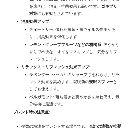
を遠ざけ、消臭・抗菌効果も高いです。
ゴキブリ
対策
にも有効とされています。
消臭効果アップ
:
ティートリー
: 優れた抗菌・抗ウイルス作用があ
り、消臭効果を強化します。
レモン・グレープフルーツなどの柑橘系
: 爽やかな
香りで不快なニオイをマスキングし、気分をリフ
レッシュします。
リラックス・リフレッシュ効果アップ
:
ラベンダー
: ハッカ油のシャープさを和らげ、リラ
ックス効果を高めます。就寝前の
安眠スプレー
と
しても使えます。
ベルガモット
: 落ち着きと爽やかさを兼ね備え、気
分転換に最適です。
ブレンド時の注意点
:
複数の精油をブレンドする場合でも、
合計の滴数が推奨