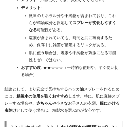
デメリット
:
微量のミネラル分や不純物が含まれており、これ
らが精油成分と反応して
スプレーが劣化しやすく
なる
可能性がある。
塩素が含まれていても、時間と共に蒸発するた
め、保存中に雑菌が繁殖するリスクがある。
肌に使う場合は、塩素や不純物が刺激になる可能
性もゼロではない。
おすすめ度
: ★★☆☆☆（一時的な使用や、すぐ使い切
る場合）
結論として、より安全で長持ちするハッカ油スプレーを作るため
には、
精製水の使用を強くおすすめします
。特に、肌に直接スプ
レーする場合や、
赤ちゃん
や小さなお子さんの衣類、
服にかける
虫除け
として使う場合は、精製水を選ぶのが安心です。