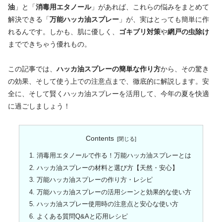
油
」と「
消毒用エタノール
」があれば、これらの悩みをまとめて
解決できる「
万能ハッカ油スプレー
」が、実はとっても簡単に作
れるんです。しかも、肌に優しく、
ゴキブリ対策
や
網戸の虫除け
までできちゃう優れもの。
この記事では、
ハッカ油スプレーの簡単な作り方
から、その驚き
の効果、そして使う上での注意点まで、徹底的に解説します。安
全に、そして賢くハッカ油スプレーを活用して、今年の夏を快適
に過ごしましょう！
Contents
消毒用エタノールで作る！万能ハッカ油スプレーとは
ハッカ油スプレーの材料と選び方【天然・安心】
万能ハッカ油スプレーの作り方・レシピ
万能ハッカ油スプレーの活用シーンと効果的な使い方
ハッカ油スプレー使用時の注意点と安心な使い方
よくある質問Q&Aと応用レシピ