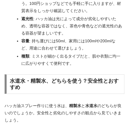
う。100円ショップなどでも手軽に手に入りますが、材
質表示をしっかり確認してください。
遮光性
: ハッカ油は光によって成分が劣化しやすいた
め、透明な容器ではなく、茶色や青色などの遮光性のあ
る容器が望ましいです。
容量
: 持ち運びには50ml、家用には100mlや200mlな
ど、用途に合わせて選びましょう。
種類
: ミストが細かく出るタイプだと、肌や衣類に均一
に広がりやすくて便利です。
水道水・精製水、どちらを使う？安全性とおす
すめ
ハッカ油スプレー作りに使う水は、
精製水
と
水道水
のどちらが良
いのでしょうか。安全性と劣化のしやすさの観点から見ていきま
しょう。