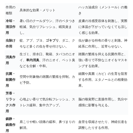
作用の
ハッカ油成分（メントール）の働
具体的な効果・メリット
種類
き
冷却・
暑い日のクールダウン、汗のベタつき
皮膚の冷感受容体を刺激し、実際
清涼作
軽減、気分リフレッシュ、眠気覚ま
に体温が下がっていなくても涼し
用
し。
く感じる効果。
虫除け
蚊、アブ、ブヨ、
ゴキブリ
、ダニ、ク
虫が嫌がる特有の香りと刺激。神
作用
モなど多くの虫を寄せ付けない。
経系に作用し、近寄らせない。
生ゴミ、排水口、靴箱、タバコのニオ
雑菌の繁殖を抑える抗菌作用と、
消臭作
イ、
車内消臭
、汗のニオイ、ペット臭
強い香りで不快なニオイをマスキ
用
などを分解・中和。
ングする効果。
抗菌・
細菌や真菌（カビ）の生育を阻害
空間や対象物の雑菌の繁殖を抑制。カ
殺菌作
する作用。エタノールとの相乗効
ビ予防。
用
果。
芳香・
リラッ
心地よい香りで気分転フレッシュ、ス
脳の嗅覚野に直接作用し、気分や
クス作
トレス緩和、集中力アップ。
感情に影響を与える。
用
鎮静・
肩こりや軽い頭痛の緩和、鼻づまりの
血管を収縮させたり、神経伝達を
鎮痛作
解消。
調整したりする作用。
用