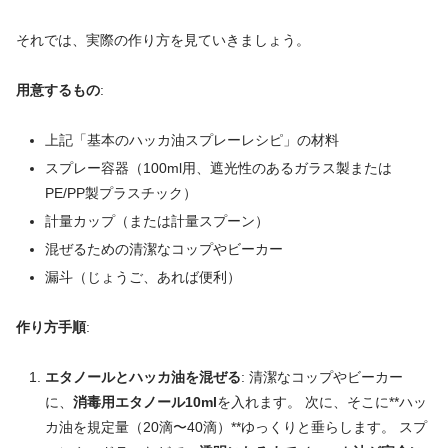
それでは、実際の作り方を見ていきましょう。
用意するもの
:
上記「基本のハッカ油スプレーレシピ」の材料
スプレー容器（100ml用、遮光性のあるガラス製または
PE/PP製プラスチック）
計量カップ（または計量スプーン）
混ぜるための清潔なコップやビーカー
漏斗（じょうご、あれば便利）
作り方手順
:
エタノールとハッカ油を混ぜる
: 清潔なコップやビーカー
に、
消毒用エタノール10ml
を入れます。 次に、そこに**ハッ
カ油を規定量（20滴〜40滴）**ゆっくりと垂らします。 スプ