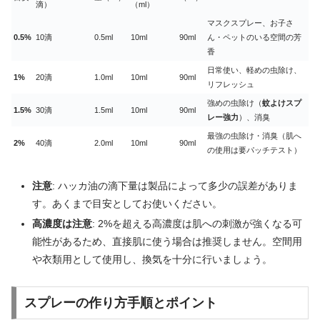
滴）
（ml）
マスクスプレー、お子さ
0.5%
10滴
0.5ml
10ml
90ml
ん・ペットのいる空間の芳
香
日常使い、軽めの虫除け、
1%
20滴
1.0ml
10ml
90ml
リフレッシュ
強めの虫除け（
蚊よけスプ
1.5%
30滴
1.5ml
10ml
90ml
レー強力
）、消臭
最強の虫除け・消臭（肌へ
2%
40滴
2.0ml
10ml
90ml
の使用は要パッチテスト）
注意
: ハッカ油の滴下量は製品によって多少の誤差がありま
す。あくまで目安としてお使いください。
高濃度は注意
: 2%を超える高濃度は肌への刺激が強くなる可
能性があるため、直接肌に使う場合は推奨しません。空間用
や衣類用として使用し、換気を十分に行いましょう。
スプレーの作り方手順とポイント