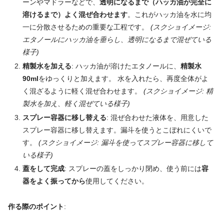
ーンやマドラーなどで、
透明になるまで（ハッカ油が完全に
溶けるまで）よく混ぜ合わせます
。これがハッカ油を水に均
一に分散させるための重要な工程です。
(スクショイメージ:
エタノールにハッカ油を垂らし、透明になるまで混ぜている
様子)
精製水を加える
: ハッカ油が溶けたエタノールに、
精製水
90ml
をゆっくりと加えます。 水を入れたら、再度全体がよ
く混ざるように軽く混ぜ合わせます。
(スクショイメージ: 精
製水を加え、軽く混ぜている様子)
スプレー容器に移し替える
: 混ぜ合わせた液体を、用意した
スプレー容器に移し替えます。漏斗を使うとこぼれにくいで
す。
(スクショイメージ: 漏斗を使ってスプレー容器に移して
いる様子)
蓋をして完成
: スプレーの蓋をしっかり閉め、使う前には
容
器をよく振ってから
使用してください。
作る際のポイント
: