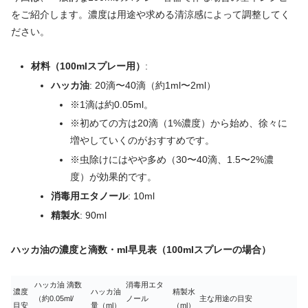
をご紹介します。濃度は用途や求める清涼感によって調整してく
ださい。
材料（100mlスプレー用）
:
ハッカ油
: 20滴〜40滴（約1ml〜2ml）
※1滴は約0.05ml。
※初めての方は20滴（1%濃度）から始め、徐々に
増やしていくのがおすすめです。
※虫除けにはやや多め（30〜40滴、1.5〜2%濃
度）が効果的です。
消毒用エタノール
: 10ml
精製水
: 90ml
ハッカ油の濃度と滴数・ml早見表（100mlスプレーの場合）
ハッカ油 滴数
消毒用エタ
濃度
ハッカ油
精製水
（約0.05ml/
ノール
主な用途の目安
目安
量（ml）
（ml）