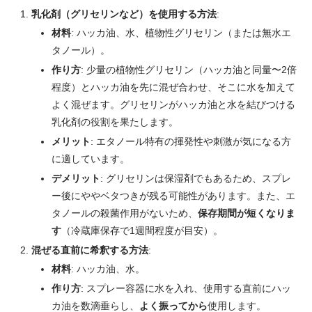
乳化剤（グリセリンなど）を使用する方法
:
材料
: ハッカ油、水、植物性グリセリン（または無水エ
タノール）。
作り方
: 少量の植物性グリセリン（ハッカ油と同量〜2倍
程度）とハッカ油を先に混ぜ合わせ、そこに水を加えて
よく混ぜます。グリセリンがハッカ油と水を結びつける
乳化剤の役割を果たします。
メリット
: エタノール特有の揮発性や刺激が気になる方
に適しています。
デメリット
: グリセリンは保湿剤でもあるため、スプレ
ー後にややベタつきが残る可能性があります。また、エ
タノールの殺菌作用がないため、
保存期間が短くなりま
す
（冷蔵庫保存で1週間程度が目安）。
混ぜる直前に希釈する方法
:
材料
: ハッカ油、水。
作り方
: スプレー容器に水を入れ、使用する直前にハッ
カ油を数滴垂らし、
よく振ってから
使用します。