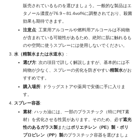
販売されているものを選びましょう。一般的な製品はエ
タノール濃度が76.9～81.4vol%に調整されており、殺菌
効果も期待できます。
注意点
: 工業用アルコールや燃料用アルコールは不純物
が含まれている可能性があるため、絶対に肌に触れるも
のや空間に使うスプレーには使用しないでください。
水（精製水または水道水）
:
選び方
: 次の項目で詳しく解説しますが、基本的には不
純物が少なく、スプレーの劣化を防ぎやすい
精製水
がお
すすめです。
購入場所
: ドラッグストアや薬局で安価に手に入りま
す。
スプレー容器
:
素材
: ハッカ油には、一部のプラスチック（特にPET素
材）を劣化させる性質があります。そのため、必ず
遮光
性のあるガラス製
または
ポリエチレン（PE）製・ポリ
プロピレン（PP）製
のプラスチック容器を選びましょ