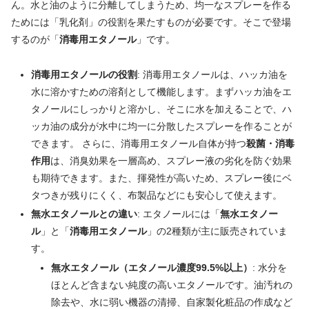
ん。水と油のように分離してしまうため、均一なスプレーを作る
ためには「乳化剤」の役割を果たすものが必要です。そこで登場
するのが「
消毒用エタノール
」です。
消毒用エタノールの役割
: 消毒用エタノールは、ハッカ油を
水に溶かすための溶剤として機能します。まずハッカ油をエ
タノールにしっかりと溶かし、そこに水を加えることで、ハ
ッカ油の成分が水中に均一に分散したスプレーを作ることが
できます。 さらに、消毒用エタノール自体が持つ
殺菌・消毒
作用
は、消臭効果を一層高め、スプレー液の劣化を防ぐ効果
も期待できます。また、揮発性が高いため、スプレー後にベ
タつきが残りにくく、布製品などにも安心して使えます。
無水エタノールとの違い
: エタノールには「
無水エタノー
ル
」と「
消毒用エタノール
」の2種類が主に販売されていま
す。
無水エタノール（エタノール濃度99.5%以上）
: 水分を
ほとんど含まない純度の高いエタノールです。油汚れの
除去や、水に弱い機器の清掃、自家製化粧品の作成など