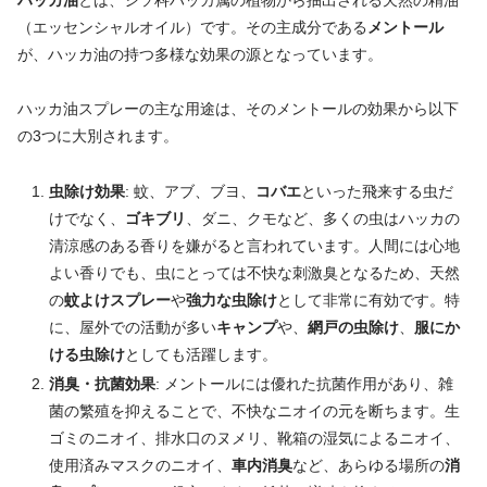
ハッカ油
とは、シソ科ハッカ属の植物から抽出される天然の精油
（エッセンシャルオイル）です。その主成分である
メントール
が、ハッカ油の持つ多様な効果の源となっています。
ハッカ油スプレーの主な用途は、そのメントールの効果から以下
の3つに大別されます。
虫除け効果
: 蚊、アブ、ブヨ、
コバエ
といった飛来する虫だ
けでなく、
ゴキブリ
、ダニ、クモなど、多くの虫はハッカの
清涼感のある香りを嫌がると言われています。人間には心地
よい香りでも、虫にとっては不快な刺激臭となるため、天然
の
蚊よけスプレー
や
強力な虫除け
として非常に有効です。特
に、屋外での活動が多い
キャンプ
や、
網戸の虫除け
、
服にか
ける虫除け
としても活躍します。
消臭・抗菌効果
: メントールには優れた抗菌作用があり、雑
菌の繁殖を抑えることで、不快なニオイの元を断ちます。生
ゴミのニオイ、排水口のヌメリ、靴箱の湿気によるニオイ、
使用済みマスクのニオイ、
車内消臭
など、あらゆる場所の
消