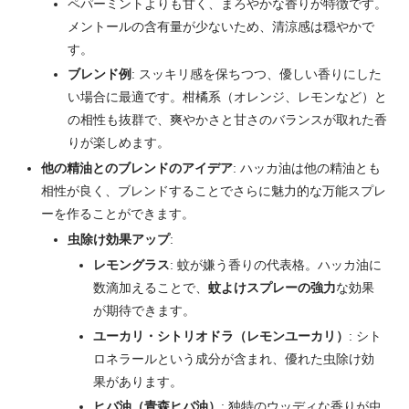
ペパーミントよりも甘く、まろやかな香りが特徴です。
メントールの含有量が少ないため、清涼感は穏やかで
す。
ブレンド例
: スッキリ感を保ちつつ、優しい香りにした
い場合に最適です。柑橘系（オレンジ、レモンなど）と
の相性も抜群で、爽やかさと甘さのバランスが取れた香
りが楽しめます。
他の精油とのブレンドのアイデア
: ハッカ油は他の精油とも
相性が良く、ブレンドすることでさらに魅力的な万能スプレ
ーを作ることができます。
虫除け効果アップ
:
レモングラス
: 蚊が嫌う香りの代表格。ハッカ油に
数滴加えることで、
蚊よけスプレーの強力
な効果
が期待できます。
ユーカリ・シトリオドラ（レモンユーカリ）
: シト
ロネラールという成分が含まれ、優れた虫除け効
果があります。
ヒバ油（青森ヒバ油）
: 独特のウッディな香りが虫