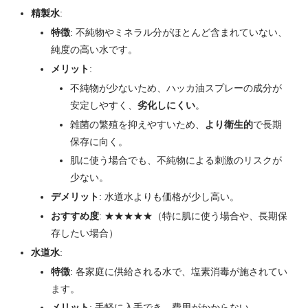
精製水
:
特徴
: 不純物やミネラル分がほとんど含まれていない、
純度の高い水です。
メリット
:
不純物が少ないため、ハッカ油スプレーの成分が
安定しやすく、
劣化しにくい
。
雑菌の繁殖を抑えやすいため、
より衛生的
で長期
保存に向く。
肌に使う場合でも、不純物による刺激のリスクが
少ない。
デメリット
: 水道水よりも価格が少し高い。
おすすめ度
: ★★★★★（特に肌に使う場合や、長期保
存したい場合）
水道水
:
特徴
: 各家庭に供給される水で、塩素消毒が施されてい
ます。
メリット
: 手軽に入手でき、費用がかからない。