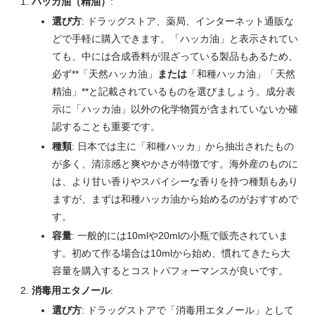
ハッカ油（精油）
:
選び方
: ドラッグストア、薬局、インターネット通販な
どで手軽に購入できます。「ハッカ油」と表示されてい
ても、中には合成香料が混ざっている製品もあるため、
必ず**「天然ハッカ油」
または
「和種ハッカ油」「天然
精油」**と記載されているものを選びましょう。成分表
示に「ハッカ油」以外の化学物質が含まれていないか確
認することも重要です。
種類
: 日本では主に「和種ハッカ」から抽出されたもの
が多く、清涼感と爽やかさが特徴です。海外産のものに
は、より甘い香りやスパイシーな香りを持つ種類もあり
ますが、まずは和種ハッカ油から始めるのがおすすめで
す。
容量
: 一般的には10mlや20mlの小瓶で販売されていま
す。初めて作る場合は10mlから始め、慣れてきたら大
容量を購入するとコストパフォーマンスが良いです。
消毒用エタノール
:
選び方
: ドラッグストアで「消毒用エタノール」として