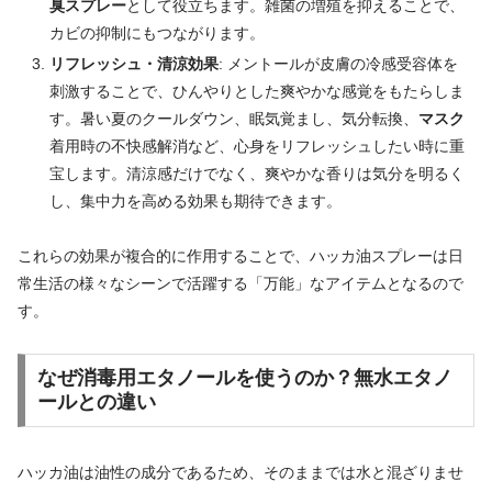
臭スプレー
として役立ちます。雑菌の増殖を抑えることで、
カビの抑制にもつながります。
リフレッシュ・清涼効果
: メントールが皮膚の冷感受容体を
刺激することで、ひんやりとした爽やかな感覚をもたらしま
す。暑い夏のクールダウン、眠気覚まし、気分転換、
マスク
着用時の不快感解消など、心身をリフレッシュしたい時に重
宝します。清涼感だけでなく、爽やかな香りは気分を明るく
し、集中力を高める効果も期待できます。
これらの効果が複合的に作用することで、ハッカ油スプレーは日
常生活の様々なシーンで活躍する「万能」なアイテムとなるので
す。
なぜ消毒用エタノールを使うのか？無水エタノ
ールとの違い
ハッカ油は油性の成分であるため、そのままでは水と混ざりませ