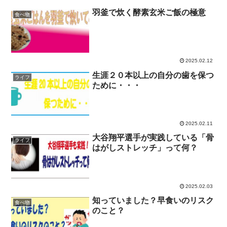
羽釜で炊く酵素玄米ご飯の極意
食べ物
2025.02.12
生涯２０本以上の自分の歯を保つ
ライフ
ために・・・
2025.02.11
大谷翔平選手が実践している「骨
ライフ
はがしストレッチ」って何？
2025.02.03
知っていました？早食いのリスク
食べ物
のこと？