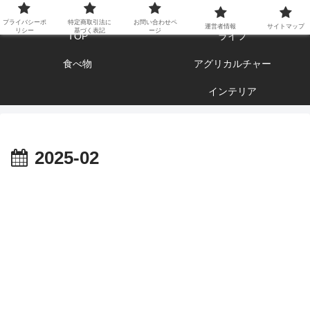
エンジョイ ブログライフ
プライバシーポ
特定商取引法に
お問い合わせペ
運営者情報
サイトマップ
リシー
基づく表記
ージ
TOP
ライフ
食べ物
アグリカルチャー
インテリア
2025-02