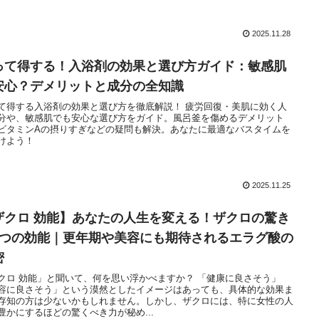
2025.11.28
って得する！入浴剤の効果と選び方ガイド：敏感肌
安心？デメリットと成分の全知識
て得する入浴剤の効果と選び方を徹底解説！ 疲労回復・美肌に効く人
分や、敏感肌でも安心な選び方をガイド。風呂釜を傷めるデメリット
ビタミンAの摂りすぎなどの疑問も解決。あなたに最適なバスタイムを
けよう！
2025.11.25
ザクロ 効能】あなたの人生を変える！ザクロの驚き
5つの効能｜更年期や美容にも期待されるエラグ酸の
密
クロ 効能」と聞いて、何を思い浮かべますか？ 「健康に良さそう」
容に良さそう」という漠然としたイメージはあっても、具体的な効果ま
存知の方は少ないかもしれません。しかし、ザクロには、特に女性の人
豊かにするほどの驚くべき力が秘め...