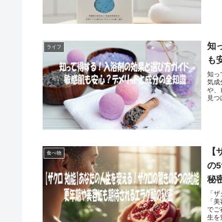
知
ライフ
も
知っ
気成
や、
見つ
【
食べ物
の
秘
「ザ
「美
でご
生を