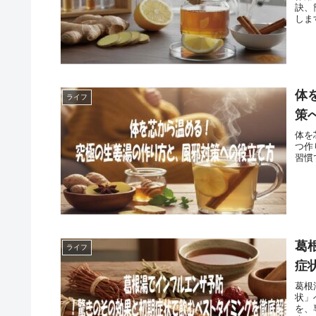
訣、
しま
体
ライフ
策
体を
つ作
習慣
葛
ライフ
症
葛根
状」
を、