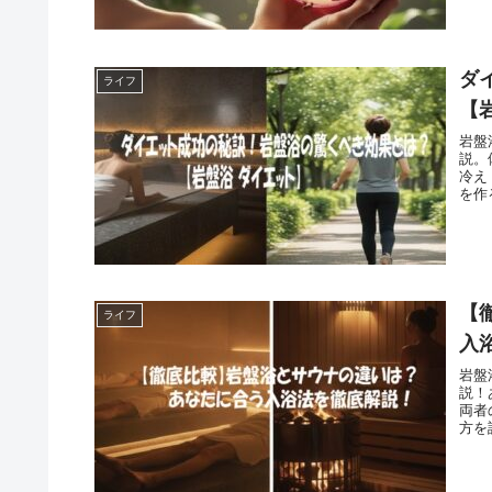
ダ
ライフ
【
岩盤
説。
冷え
を作
【
ライフ
入
岩盤
説！
両者
方を