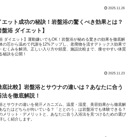
2025.11.26
イエット成功の秘訣！岩盤浴の驚くべき効果とは？
岩盤浴 ダイエット】
浴 ダイエット】運動嫌いでもOK！岩盤浴が秘める驚きの効果を徹底解
体の芯から温めて代謝を12%アップし、老廃物を流すデトックス効果で
・むくみを解消。正しい入り方や頻度、施設比較まで、痩せやすい体質
る秘訣を公開！
2025.11.23
徹底比較】岩盤浴とサウナの違いは？あなたに合う
浴法を徹底解説！
浴とサウナの違いを発汗メカニズム、温度・湿度、美容効果から徹底解
あなたはどちらが向いている？「ととのう」は岩盤浴でも体験できる？
のメリット・デメリットと、あなたに合う入浴法を見つけるための選び
詳しく紹介します。