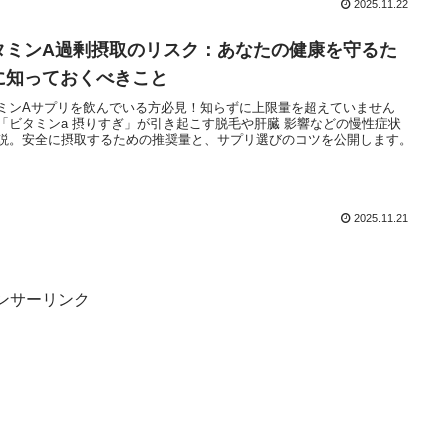
2025.11.22
タミンA過剰摂取のリスク：あなたの健康を守るた
に知っておくべきこと
ミンAサプリを飲んでいる方必見！知らずに上限量を超えていません
「ビタミンa 摂りすぎ」が引き起こす脱毛や肝臓 影響などの慢性症状
説。安全に摂取するための推奨量と、サプリ選びのコツを公開します。
2025.11.21
ンサーリンク