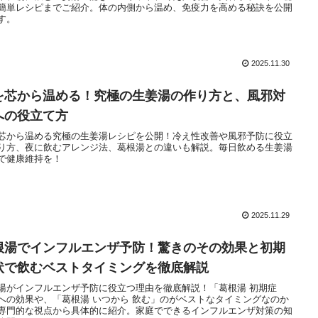
簡単レシピまでご紹介。体の内側から温め、免疫力を高める秘訣を公開
す。
2025.11.30
を芯から温める！究極の生姜湯の作り方と、風邪対
への役立て方
芯から温める究極の生姜湯レシピを公開！冷え性改善や風邪予防に役立
り方、夜に飲むアレンジ法、葛根湯との違いも解説。毎日飲める生姜湯
で健康維持を！
2025.11.29
根湯でインフルエンザ予防！驚きのその効果と初期
状で飲むベストタイミングを徹底解説
湯がインフルエンザ予防に役立つ理由を徹底解説！「葛根湯 初期症
への効果や、「葛根湯 いつから 飲む」のがベストなタイミングなのか
専門的な視点から具体的に紹介。家庭でできるインフルエンザ対策の知