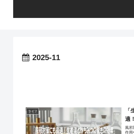
2025-11
「
ライフ
適
風邪
作用