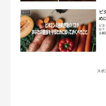
ビ
ライフ
め
ビタ
か？
を解
スポ