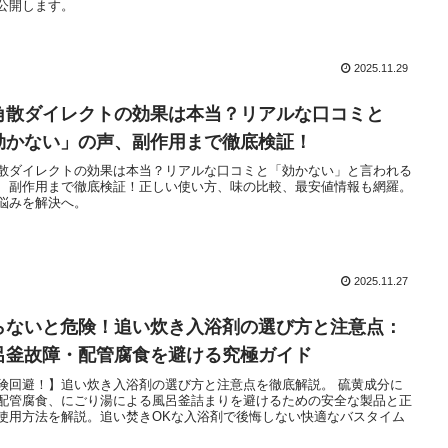
公開します。
2025.11.29
角散ダイレクトの効果は本当？リアルな口コミと
効かない」の声、副作用まで徹底検証！
散ダイレクトの効果は本当？リアルな口コミと「効かない」と言われる
、副作用まで徹底検証！正しい使い方、味の比較、最安値情報も網羅。
悩みを解決へ。
2025.11.27
らないと危険！追い炊き入浴剤の選び方と注意点：
呂釜故障・配管腐食を避ける究極ガイド
険回避！】追い炊き入浴剤の選び方と注意点を徹底解説。 硫黄成分に
配管腐食、にごり湯による風呂釜詰まりを避けるための安全な製品と正
使用方法を解説。追い焚きOKな入浴剤で後悔しない快適なバスタイム