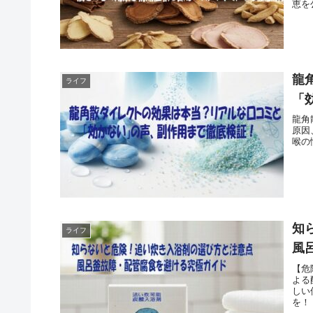
恵を
龍
ライフ
「
龍角
原因
喉の
知
ライフ
風
【危
よる
しい
を！