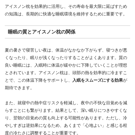
アイスノン枕を効果的に活用し、その寿命を最大限に延ばすため
の知識は、長期的に快適な睡眠環境を維持するために重要です。
睡眠の質とアイスノン枕の関係
夏の暑さで寝苦しい夜は、体温がなかなか下がらず、寝つきが悪
くなったり、眠りが浅くなったりすることがよくあります。質の
良い睡眠には、入眠時に体温が緩やかに下降していくことが理想
とされています。アイスノン枕は、頭部の熱を効率的に冷ますこ
とで、この体温下降をサポートし、
入眠をスムーズにする効果
が
期待できます。
また、就寝中の熱中症リスクを軽減し、夜中の不快な目覚めを減
らすことにも繋がります。結果として、深い眠りにつきやすくな
り、翌朝の目覚めの質も向上する可能性があります。ただし、冷
やしすぎは逆効果になるため、あくまで「心地よい」と感じる程
度の冷たさに調整することが重要です。