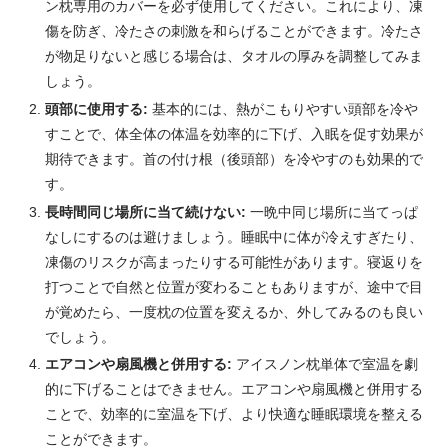
ン枕専用のカバーを必ず使用してください。これにより、凍
傷を防ぎ、冷たさの刺激を和らげることができます。冷たさ
が物足りないと感じる場合は、タオルの厚みを調整してみま
しょう。
頭部に使用する:
基本的には、熱がこもりやすい頭部を冷や
すことで、体全体の体温を効率的に下げ、入眠を促す効果が
期待できます。首の付け根（後頭部）を冷やすのも効果的で
す。
長時間同じ場所に当て続けない:
一晩中同じ場所に当てっぱ
なしにするのは避けましょう。睡眠中に体が冷えすぎたり、
凍傷のリスクが高まったりする可能性があります。寝返りを
打つことで自然と位置が変わることもありますが、途中で目
が覚めたら、一度枕の位置を変えるか、外してみるのも良い
でしょう。
エアコンや扇風機と併用する:
アイスノン枕単体で室温を劇
的に下げることはできません。エアコンや扇風機と併用する
ことで、効率的に室温を下げ、より快適な睡眠環境を整える
ことができます。