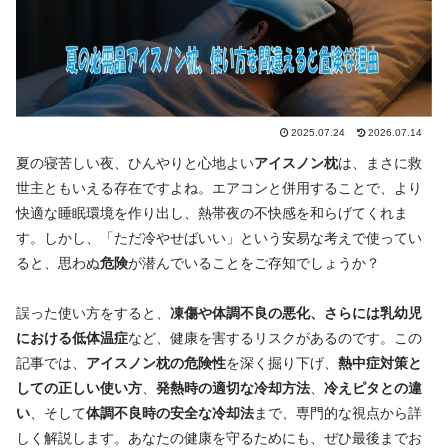
2025.07.24
2026.07.14
夏の寝苦しい夜、ひんやりと心地よい
アイスノン枕
は、まさに救
世主ともいえる存在ですよね。エアコンと併用することで、より
快適な睡眠環境を作り出し、熱帯夜の不快感を和らげてくれま
す。しかし、「ただ冷やせばいい」という安易な考えで使ってい
ると、思わぬ
危険
が潜んでいることをご存知でしょうか？
誤った使い方をすると、
凍傷や体調不良の悪化、さらには乳幼児
における低体温症
など、健康を害するリスクがあるのです。この
記事では、
アイスノン枕の危険性
を深く掘り下げ、
熱中症対策と
しての正しい使い方
、
発熱時の適切な冷却方法
、
冷えピタとの違
い
、そして
体調不良時の安全な冷却法
まで、専門的な視点から詳
しく解説します。あなたの健康を守るためにも、ぜひ最後までお