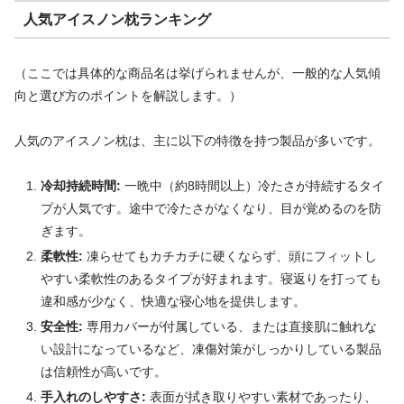
人気アイスノン枕ランキング
（ここでは具体的な商品名は挙げられませんが、一般的な人気傾
向と選び方のポイントを解説します。）
人気のアイスノン枕は、主に以下の特徴を持つ製品が多いです。
冷却持続時間:
一晩中（約8時間以上）冷たさが持続するタイ
プが人気です。途中で冷たさがなくなり、目が覚めるのを防
ぎます。
柔軟性:
凍らせてもカチカチに硬くならず、頭にフィットし
やすい柔軟性のあるタイプが好まれます。寝返りを打っても
違和感が少なく、快適な寝心地を提供します。
安全性:
専用カバーが付属している、または直接肌に触れな
い設計になっているなど、凍傷対策がしっかりしている製品
は信頼性が高いです。
手入れのしやすさ:
表面が拭き取りやすい素材であったり、