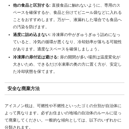
他の食品と区別する:
直接食品に触れないように、専用のス
ペースを確保するか、食品と分けてビニール袋などに入れる
ことをおすすめします。万が一、液漏れした場合でも食品へ
の汚染を防げます。
過度に詰め込まない:
冷凍庫の中がぎゅうぎゅう詰めになっ
ていると、冷気の循環が悪くなり、冷却効率が落ちる可能性
があります。適度なスペースを確保しましょう。
冷凍庫の扉付近は避ける:
扉の開閉が多い場所は温度変化が
大きいため、できるだけ冷凍庫の奥の方に置く方が、安定し
た冷却状態を保てます。
安全な廃棄方法
アイスノン枕は、可燃性や不燃性といったゴミの分別が自治体に
よって異なります。必ずお住まいの地域の自治体のルールに従っ
て廃棄してください。一般的な傾向としては、以下のいずれかに
分類されます。