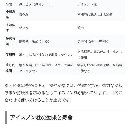
特徴
冷えピタ（冷却シート）
アイスノン枕
冷却方
気化熱
不凍液の凍結による冷却
法
冷却強
穏やか
強力
度
持続時
数時間（製品による）
長時間（約6～10時間）
間
ある程度の厚みがあり、枕とし
使用感
薄く、貼るだけなので邪魔にならない
て使用
適した
急な発熱、軽い熱中症、スポーツ後の
寝苦しい夜の睡眠補助、発熱時
場面
クールダウン
（脇など）
冷えピタは手軽に使え、穏やかな冷却が特徴ですが、強力な冷却
効果や持続性を求めるならアイスノン枕が優れています。目的に
合わせて使い分けることが重要です。
アイスノン枕の効果と寿命