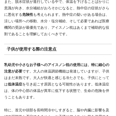
また、脱水症状が進行している中で、体温を下げることばかりに
意識が向き、水分補給がおろそかになると、熱中症の症状がさら
に悪化する
危険性
も考えられます。熱中症の疑いがある場合は、
涼しい場所への移動、水分・塩分補給、そして必要であれば医療
機関の受診が最優先であり、アイスノン枕はあくまで補助的な役
割であることを理解しておくべきです。
子供が使用する際の注意点
乳幼児や小さなお子様へのアイスノン枕の使用には、特に細心の
注意が必要
です。大人の体温調節機能は発達していますが、子供
はまだ未熟です。大人が快適と感じる冷たさでも、子供にとって
は
低体温症
を引き起こす原因となる可能性があります。低体温症
は、体の中心部の体温が異常に低下する状態で、生命の危険を伴
うこともあります。
特に、
首元や頭部を長時間冷やしすぎると、
脳や内臓に影響を及