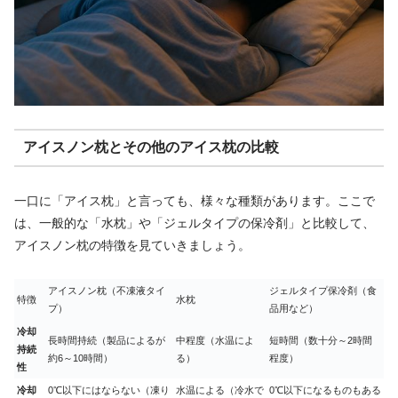
アイスノン枕とその他のアイス枕の比較
一口に「アイス枕」と言っても、様々な種類があります。ここで
は、一般的な「水枕」や「ジェルタイプの保冷剤」と比較して、
アイスノン枕の特徴を見ていきましょう。
アイスノン枕（不凍液タイ
ジェルタイプ保冷剤（食
特徴
水枕
プ）
品用など）
冷却
長時間持続（製品によるが
中程度（水温によ
短時間（数十分～2時間
持続
約6～10時間）
る）
程度）
性
冷却
0℃以下にはならない（凍り
水温による（冷水で
0℃以下になるものもある