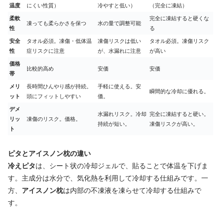
温度
にくい性質）
冷やすと低い）
（完全に凍結）
柔軟
完全に凍結すると硬くな
凍っても柔らかさを保つ
水の量で調整可能
性
る
安全
タオル必須。凍傷・低体温
凍傷リスクは低い
タオル必須。凍傷リスク
性
症リスクに注意
が、水漏れに注意
が高い
価格
比較的高め
安価
安価
帯
メリ
長時間ひんやり感が持続。
手軽に使える。安
瞬間的な冷却に優れる。
ット
頭にフィットしやすい
価。
デメ
水漏れリスク。冷却
完全に凍結すると硬い。
リッ
凍傷のリスク。価格。
持続が短い。
凍傷リスクが高い。
ト
ピタとアイスノン枕の違い
冷えピタ
は、シート状の冷却ジェルで、貼ることで体温を下げま
す。主成分は水分で、気化熱を利用して冷却する仕組みです。一
方、
アイスノン枕
は内部の不凍液を凍らせて冷却する仕組みで
す。