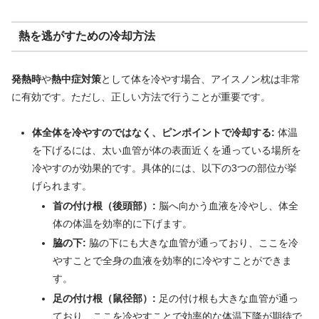
熱を逃がすための冷却方法
発熱時
や
熱中症対策
として体を冷やす場合、アイスノン枕は非常
に有効です。ただし、正しい方法で行うことが重要です。
体全体を冷やすのではなく、ピンポイントで冷却する:
体温
を下げるには、太い血管が体の表面近くを通っている場所を
冷やすのが効果的です。具体的には、以下の3つの部位が挙
げられます。
首の付け根（後頭部）:
脳へ向かう血液を冷やし、体全
体の体温を効率的に下げます。
脇の下:
脇の下にも大きな血管が通っており、ここを冷
やすことで全身の血液を効率的に冷やすことができま
す。
足の付け根（鼠径部）:
足の付け根も大きな血管が通っ
ており、ここを冷やすことで効率的な体温下降が期待で