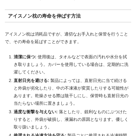
アイスノン枕の寿命を伸ばす方法
アイスノン枕は消耗品ですが、適切なお手入れと保管を行うこと
で、その寿命を延ばすことができます。
清潔に保つ:
使用後は、タオルなどで表面の汚れや水分を拭
き取りましょう。カバーを使用している場合は、定期的に洗
濯してください。
直射日光を避ける:
製品によっては、直射日光に当て続ける
と外袋が劣化したり、中の不凍液が変質したりする可能性が
あります。乾燥させる際は陰干しにし、保管時も直射日光の
当たらない場所に置きましょう。
過度な衝撃を与えない:
落としたり、鋭利なものにぶつけた
りすると、外袋が破損し、液漏れの原因となります。優しく
取り扱いましょう。
推奨される冷凍方法を守る:
製品ごとに推奨される冷凍時間