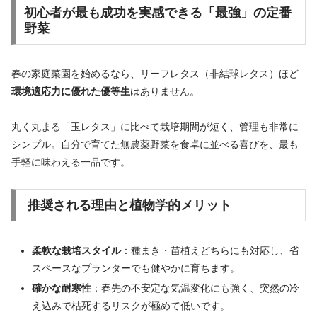
初心者が最も成功を実感できる「最強」の定番
野菜
春の家庭菜園を始めるなら、リーフレタス（非結球レタス）ほど
環境適応力に優れた優等生
はありません。
丸く丸まる「玉レタス」に比べて栽培期間が短く、管理も非常に
シンプル。自分で育てた無農薬野菜を食卓に並べる喜びを、最も
手軽に味わえる一品です。
推奨される理由と植物学的メリット
柔軟な栽培スタイル
：種まき・苗植えどちらにも対応し、省
スペースなプランターでも健やかに育ちます。
確かな耐寒性
：春先の不安定な気温変化にも強く、突然の冷
え込みで枯死するリスクが極めて低いです。