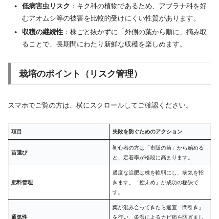
低病害虫リスク
：キク科の植物であるため、アブラナ科を好
むアオムシ等の被害を比較的受けにくい性質があります。
収穫の継続性
：株ごと抜かずに「外側の葉から順に」摘み取
ることで、長期間にわたり新鮮な収穫を楽しめます。
栽培のポイント（リスク管理）
スマホでご覧の方は、横にスクロールしてご確認ください。
項目
失敗を防ぐためのアクション
初心者の方は「市販の苗」から始める
苗選び
と、定着率が格段に高まります。
過度な追肥は株を軟弱にし、病気を招
肥料管理
きます。「控えめ」が成功の秘訣で
す。
葉が混み合ってきたら適宜「間引き」
通気性
を行い、多湿によるカビ病を防ぎまし