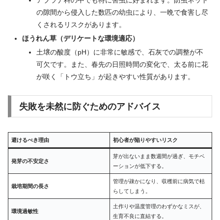
アブラナ科の中でも特に害虫に好まれます。防虫ネット
の隙間から侵入した数匹の幼虫により、一晩で食害し尽
くされるリスクがあります。
ほうれん草（デリケートな環境適応）
土壌の酸度（pH）に非常に敏感で、石灰での調整が不
可欠です。また、春先の日照時間の変化で、太る前に花
が咲く「トウ立ち」が起きやすい性質があります。
失敗を未然に防ぐためのアドバイス
避けるべき理由
初心者が陥りやすいリスク
芽が出ないまま数週間が過ぎ、モチベ
発芽の不安定さ
ーションが低下する。
管理が疎かになり、収穫前に病気で枯
栽培期間の長さ
らしてしまう。
土作りや温度管理のわずかなミスが、
環境過敏性
生育不良に直結する。