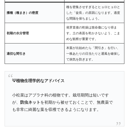
種を密集させすぎるとヒョロヒョロと
播種（種まき）の密度
した「徒長」の原因になります。適度
な間隔を保ちましょう。
発芽直後の乾燥は致命傷になり得ま
初期の水分管理
す。土の表面を乾かさないよう、こま
めな観察が重要です。
本葉が出始めたら「間引き」を行い、
適切な間引き
一株あたりの日当たりと通風を確保し
て病気を防ぎます。
💡植物生理学的なアドバイス
小松菜はアブラナ科の植物です。栽培期間は短いです
が、
防虫ネット
を初期から被せておくことで、無農薬で
も非常に綺麗な葉を収穫できるようになります。