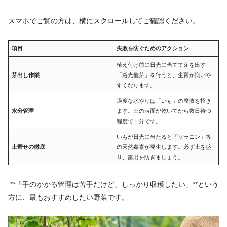
スマホでご覧の方は、横にスクロールしてご確認ください。
項目
失敗を防ぐためのアクション
植え付け前に日光に当てて芽を出す
芽出し作業
「浴光催芽」を行うと、生育が揃いや
すくなります。
過度な水やりは「いも」の腐敗を招き
水分管理
ます。土の表面が乾いてから数日待つ
程度で十分です。
いもが日光に当たると「ソラニン」等
土寄せの徹底
の天然毒素が発生します。必ず土を盛
り、露出を防ぎましょう。
**「手のかかる管理は苦手だけど、しっかり収穫したい」**という
方に、最もおすすめしたい野菜です。