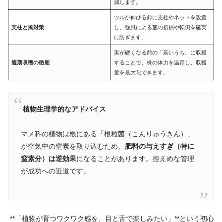
減します。
ツルが伸びる前に支柱やネットを設置
支柱と風対策
し、強風による茎の折損や転倒を確実
に防ぎます。
実が硬くなる前の「若いうち」に収穫
適期収穫の徹底
することで、株の体力を温存し、収穫
量を最大化できます。
植物生理学的なアドバイス
マメ科の植物は根にある「根粒菌（こんりゅうきん）」
が空気中の窒素を取り込むため、
肥料の与えすぎ（特に
窒素分）は逆効果
になることがあります。控えめな管理
が成功への近道です。
**「植物が育つワクワク感を、目と舌で楽しみたい」**という初心