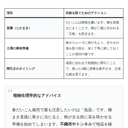
項目
失敗を防ぐためのアクション
だいこんは移植を嫌います。種を直接
直播（じかまき）
土にまくことで、根が二股に分かれる
「又根」を防ぎます。
根がスムーズに伸びるよう、石や土の
土壌の事前準備
塊を取り除き、深く丁寧に耕しておく
ことが成功の鍵です。
成長に合わせて段階的に間引くこと
間引きのタイミング
で、残った1株に栄養を集中させ、立派
な根を育てます。
植物生理学的なアドバイス
春だいこん栽培で最も注意したいのは「低温」です。種
まき直後に寒さに当たると、根が太る前に花を咲かせる
準備を始めてしまいます。
不織布やトンネル
で地温を確