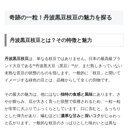
奇跡の一粒！丹波黒豆枝豆の魅力を探る
丹波黒豆枝豆とは？その特徴と魅力
丹波黒豆枝豆
は、単なる枝豆ではありません。日本の最高級ブラ
ンド大豆である**丹波黒大豆（黒豆）**が、まだ熟しきっていない
未熟な若豆の状態のものを指します。一般的に「枝豆」と聞いて
イメージする緑色の豆とは、品種からして全くの別物です。
その最大の魅力は、他にはない
独特の食感と風味
にあります。さ
やが膨らみ、豆が大きく育った状態で収穫されるため、一粒一粒
が非常に大ぶりでふっくらとしています。口に含むと、もっちり
とした弾力があり、噛むほどに
濃厚な甘み
と
深いコク
がじゅわっ
と広がります。一般的な枝豆のさっぱりとした味わいとは異な