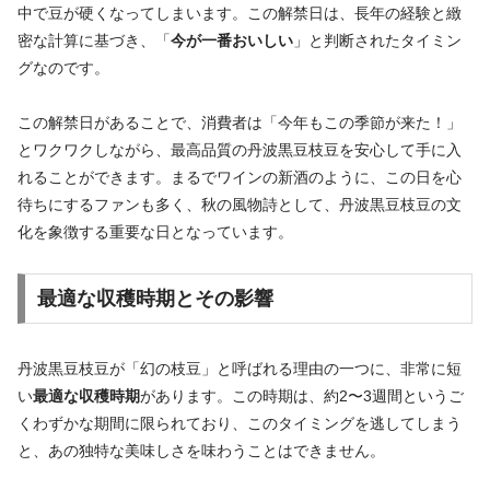
中で豆が硬くなってしまいます。この解禁日は、長年の経験と緻
密な計算に基づき、「
今が一番おいしい
」と判断されたタイミン
グなのです。
この解禁日があることで、消費者は「今年もこの季節が来た！」
とワクワクしながら、最高品質の丹波黒豆枝豆を安心して手に入
れることができます。まるでワインの新酒のように、この日を心
待ちにするファンも多く、秋の風物詩として、丹波黒豆枝豆の文
化を象徴する重要な日となっています。
最適な収穫時期とその影響
丹波黒豆枝豆が「幻の枝豆」と呼ばれる理由の一つに、非常に短
い
最適な収穫時期
があります。この時期は、約2〜3週間というご
くわずかな期間に限られており、このタイミングを逃してしまう
と、あの独特な美味しさを味わうことはできません。