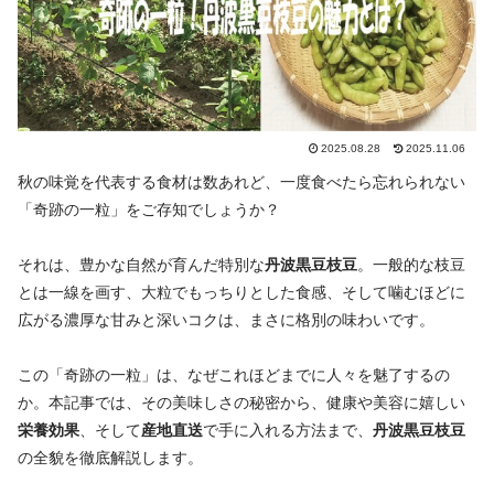
2025.08.28
2025.11.06
秋の味覚を代表する食材は数あれど、一度食べたら忘れられない
「奇跡の一粒」をご存知でしょうか？
それは、豊かな自然が育んだ特別な
丹波黒豆枝豆
。一般的な枝豆
とは一線を画す、大粒でもっちりとした食感、そして噛むほどに
広がる濃厚な甘みと深いコクは、まさに格別の味わいです。
この「奇跡の一粒」は、なぜこれほどまでに人々を魅了するの
か。本記事では、その美味しさの秘密から、健康や美容に嬉しい
栄養効果
、そして
産地直送
で手に入れる方法まで、
丹波黒豆枝豆
の全貌を徹底解説します。