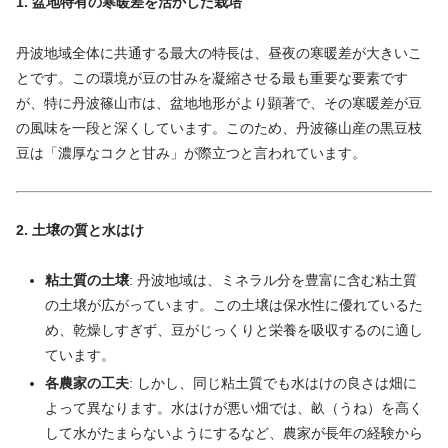
1. 盆地特有の寒暖差を活かした栽培
丹波地域全体に共通する最大の特長は、昼夜の寒暖差が大きいこ
とです。この環境が豆の甘みを凝縮させる最も重要な要素です
が、特に丹波篠山市は、盆地地形がより顕著で、その寒暖差が豆
の風味を一段と深くしています。このため、丹波篠山産の黒豆枝
豆は「濃厚なコクと甘み」が際立つと言われています。
2. 土壌の質と水はけ
粘土質の土壌
: 丹波地域は、ミネラル分を豊富に含む粘土質
の土壌が広がっています。この土壌は保水性に優れているた
め、乾燥しすぎず、豆がじっくりと栄養を吸収するのに適し
ています。
各農家の工夫
: しかし、同じ粘土質でも水はけの良さは畑に
よって異なります。水はけが悪い畑では、畝（うね）を高く
して水がたまらないようにするなど、農家が長年の経験から