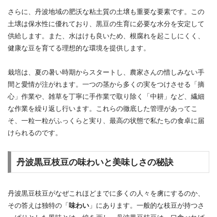
さらに、丹波地域の肥沃な粘土質の土壌も重要な要素です。この
土壌は保水性に優れており、黒豆の生育に必要な水分を安定して
供給します。また、水はけも良いため、根腐れを起こしにくく、
健康な豆を育てる理想的な環境を提供します。
栽培は、夏の暑い時期からスタートし、農家さんの惜しみない手
間と愛情が注がれます。一つの茎から多くの実をつけさせる「摘
心」作業や、雑草を丁寧に手作業で取り除く「中耕」など、繊細
な作業を繰り返し行います。これらの徹底した管理があってこ
そ、一粒一粒がふっくらと実り、最高の状態で私たちの食卓に届
けられるのです。
丹波黒豆枝豆の味わいと美味しさの秘訣
丹波黒豆枝豆がなぜこれほどまでに多くの人々を虜にするのか、
その答えは独特の「
味わい
」にあります。一般的な枝豆が持つさ