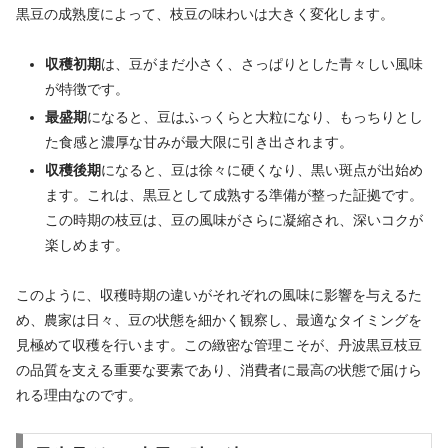
黒豆の成熟度によって、枝豆の味わいは大きく変化します。
収穫初期
は、豆がまだ小さく、さっぱりとした青々しい風味
が特徴です。
最盛期
になると、豆はふっくらと大粒になり、もっちりとし
た食感と濃厚な甘みが最大限に引き出されます。
収穫後期
になると、豆は徐々に硬くなり、黒い斑点が出始め
ます。これは、黒豆として成熟する準備が整った証拠です。
この時期の枝豆は、豆の風味がさらに凝縮され、深いコクが
楽しめます。
このように、収穫時期の違いがそれぞれの風味に影響を与えるた
め、農家は日々、豆の状態を細かく観察し、最適なタイミングを
見極めて収穫を行います。この緻密な管理こそが、丹波黒豆枝豆
の品質を支える重要な要素であり、消費者に最高の状態で届けら
れる理由なのです。