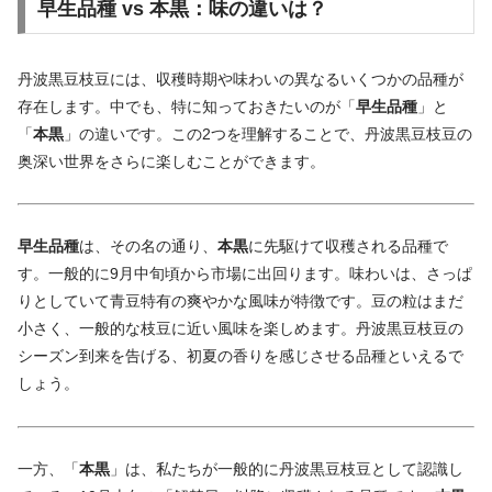
早生品種 vs 本黒：味の違いは？
丹波黒豆枝豆には、収穫時期や味わいの異なるいくつかの品種が
存在します。中でも、特に知っておきたいのが「
早生品種
」と
「
本黒
」の違いです。この2つを理解することで、丹波黒豆枝豆の
奥深い世界をさらに楽しむことができます。
早生品種
は、その名の通り、
本黒
に先駆けて収穫される品種で
す。一般的に9月中旬頃から市場に出回ります。味わいは、さっぱ
りとしていて青豆特有の爽やかな風味が特徴です。豆の粒はまだ
小さく、一般的な枝豆に近い風味を楽しめます。丹波黒豆枝豆の
シーズン到来を告げる、初夏の香りを感じさせる品種といえるで
しょう。
一方、「
本黒
」は、私たちが一般的に丹波黒豆枝豆として認識し