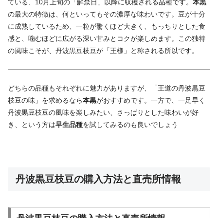
ている、10月上旬の「解禁日」以降に収穫される品種です。
本黒
の最大の特徴は、何といってもその濃厚な味わいです。豆が十分
に成熟しているため、一粒が驚くほど大きく、もっちりとした食
感と、噛むほどに広がる深い甘みとコクが楽しめます。この独特
の風味こそが、丹波黒豆枝豆が「王様」と称される所以です。
どちらの品種もそれぞれに魅力がありますが、「王道の丹波黒豆
枝豆の味」を求めるなら
本黒
がおすすめです。一方で、一足早く
丹波黒豆枝豆の風味を楽しみたい、さっぱりとした味わいが好
き、という方は
早生品種
を試してみるのも良いでしょう
丹波黒豆枝豆の購入方法と直売所情報