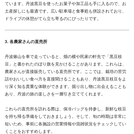
ています。丹波黒豆を使ったお菓子や加工品も手に入るので、お
土産探しにも最適です。広い駐車場と食事処も併設されており、
ドライブの休憩がてら立ち寄るのにぴったりです。
3. 各農家さんの直売所
丹波篠山を車で走っていると、畑の横や民家の軒先で「黒豆枝
豆」と書かれたのぼり旗を見かけることがあります。これらは、
農家さんが直接販売している直売所です。ここでは、栽培の苦労
話やおいしい食べ方を直接聞けることもあり、丹波黒豆枝豆をよ
り深く知る貴重な体験ができます。掘り出し物に出会えることも
あり、丹波の旅の楽しさを一層引き立ててくれます。
これらの直売所を訪れる際は、保冷バッグを持参し、新鮮な枝豆
を持ち帰る準備をしておきましょう。そして、旬の時期は非常に
短いため、事前に各施設の営業情報や混雑状況をチェックしてい
くことをおすすめします。