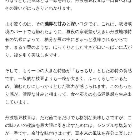
っぱりとした風味とは一線を画し、丹波黒豆枝豆は一口食べれば
その違いがはっきりとわかります。
まず驚くのは、その
濃厚な甘み
と
深いコク
です。これは、栽培環
境のパートでも触れたように、昼夜の寒暖差が大きい丹波地域特
有の気候によって、糖分が豆の中にぎゅっと凝縮されるからで
す。まるで栗のような、ほっくりとした甘さが口いっぱいに広が
り、後を引く美味しさです。
そして、もう一つの大きな特徴が「
もっちり
」とした独特の食感
です。一般的な枝豆よりも一粒が大きく、ふっくらしているた
め、噛むたびにしっかりとした弾力が感じられます。このもっち
り感が、濃厚な甘みと相まって、食べ応えのある満足感を生み出
しています。
丹波黒豆枝豆は、ただ茹でるだけでも格別な美味しさですが、こ
の味わいの秘訣を最大限に引き出すためには、シンプルな塩茹で
が一番です。余計な味付けはせず、豆本来の風味を存分に楽しむ