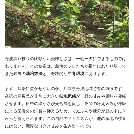
丹波黒豆枝豆の比類ない美味しさは、一朝一夕にできるものでは
ありません。その秘密は、栽培のプロたちが長年にわたり培って
きた独自の
栽培方法
と、奇跡的な
生育環境
にあります。
まず、栽培に欠かせないのが、兵庫県丹波地域特有の気候です。
昼夜の寒暖差が非常に大きい
盆地気候
が、豆の甘みや風味を凝縮
させます。日中の温かさが光合成を促し、夜間の冷え込みが呼吸
による栄養分の消費を抑えるため、でんぷんや糖分が豆の中にぎ
ゅっと蓄えられます。この自然のメカニズムが、他の産地の枝豆
にはない、濃厚なコクと甘みを生み出すのです。