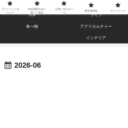
エンジョイ ブログライフ
プライバシーポ
特定商取引法に
お問い合わせペ
運営者情報
サイトマップ
リシー
基づく表記
ージ
TOP
ライフ
食べ物
アグリカルチャー
インテリア
2026-06