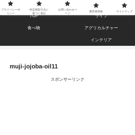
エンジョイ ブログライフ
プライバシーポ
特定商取引法に
お問い合わせペ
運営者情報
サイトマップ
リシー
基づく表記
ージ
TOP
ライフ
食べ物
アグリカルチャー
インテリア
muji-jojoba-oil11
スポンサーリンク