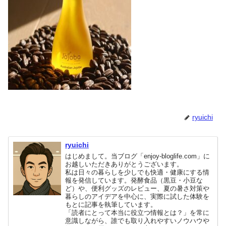
ryuichi
ryuichi
はじめまして。当ブログ「enjoy-bloglife.com」に
お越しいただきありがとうございます。
私は日々の暮らしを少しでも快適・健康にする情
報を発信しています。発酵食品（黒豆・小豆な
ど）や、便利グッズのレビュー、夏の暑さ対策や
暮らしのアイデアを中心に、実際に試した体験を
もとに記事を執筆しています。
「読者にとって本当に役立つ情報とは？」を常に
意識しながら、誰でも取り入れやすいノウハウや