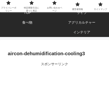
エンジョイ ブログライフ
プライバシーポ
特定商取引法に
お問い合わせペ
運営者情報
サイトマップ
リシー
基づく表記
ージ
TOP
ライフ
食べ物
アグリカルチャー
インテリア
aircon-dehumidification-cooling3
スポンサーリンク