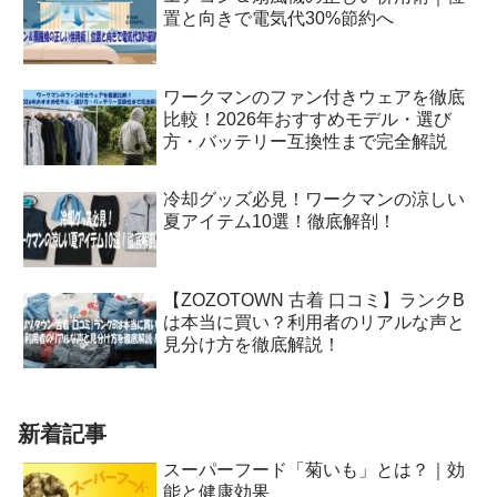
置と向きで電気代30%節約へ
ワークマンのファン付きウェアを徹底
比較！2026年おすすめモデル・選び
方・バッテリー互換性まで完全解説
冷却グッズ必見！ワークマンの涼しい
夏アイテム10選！徹底解剖！
【ZOZOTOWN 古着 口コミ】ランクB
は本当に買い？利用者のリアルな声と
見分け方を徹底解説！
新着記事
スーパーフード「菊いも」とは？｜効
能と健康効果