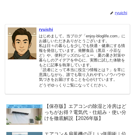
ryuichi
ryuichi
はじめまして。当ブログ「enjoy-bloglife.com」に
お越しいただきありがとうございます。
私は日々の暮らしを少しでも快適・健康にする情
報を発信しています。発酵食品（黒豆・小豆な
ど）や、便利グッズのレビュー、夏の暑さ対策や
暮らしのアイデアを中心に、実際に試した体験を
もとに記事を執筆しています。
「読者にとって本当に役立つ情報とは？」を常に
意識しながら、誰でも取り入れやすいノウハウや
気づきをお届けすることを心がけています。
どうぞゆっくりご覧になってください。
【保存版】エアコンの除湿と冷房はど
っちがお得？電気代・仕組み・使い分
けを徹底解説【2026年版】
エアコン＆扇風機の正しい併用術｜位