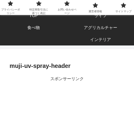
エンジョイ ブログライフ
プライバシーポ
特定商取引法に
お問い合わせペ
運営者情報
サイトマップ
リシー
基づく表記
ージ
TOP
ライフ
食べ物
アグリカルチャー
インテリア
muji-uv-spray-header
スポンサーリンク