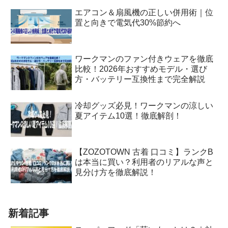
エアコン＆扇風機の正しい併用術｜位
置と向きで電気代30%節約へ
ワークマンのファン付きウェアを徹底
比較！2026年おすすめモデル・選び
方・バッテリー互換性まで完全解説
冷却グッズ必見！ワークマンの涼しい
夏アイテム10選！徹底解剖！
【ZOZOTOWN 古着 口コミ】ランクB
は本当に買い？利用者のリアルな声と
見分け方を徹底解説！
新着記事