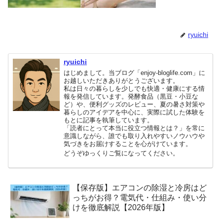
ryuichi
ryuichi
はじめまして。当ブログ「enjoy-bloglife.com」に
お越しいただきありがとうございます。
私は日々の暮らしを少しでも快適・健康にする情
報を発信しています。発酵食品（黒豆・小豆な
ど）や、便利グッズのレビュー、夏の暑さ対策や
暮らしのアイデアを中心に、実際に試した体験を
もとに記事を執筆しています。
「読者にとって本当に役立つ情報とは？」を常に
意識しながら、誰でも取り入れやすいノウハウや
気づきをお届けすることを心がけています。
どうぞゆっくりご覧になってください。
【保存版】エアコンの除湿と冷房はど
っちがお得？電気代・仕組み・使い分
けを徹底解説【2026年版】