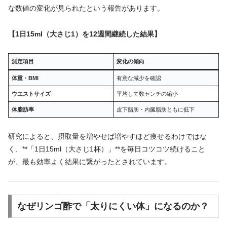
な数値の変化が見られたという報告があります。
【1日15ml（大さじ1）を12週間継続した結果】
測定項目
変化の傾向
体重・BMI
有意な減少を確認
ウエストサイズ
平均して数センチの縮小
体脂肪率
皮下脂肪・内臓脂肪ともに低下
研究によると、摂取量を増やせば増やすほど痩せるわけではな
く、**「1日15ml（大さじ1杯）」**を毎日コツコツ続けること
が、最も効率よく結果に繋がったとされています。
なぜリンゴ酢で「太りにくい体」になるのか？