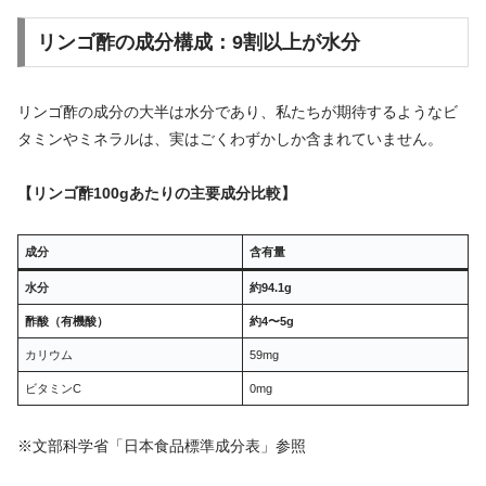
リンゴ酢の成分構成：9割以上が水分
リンゴ酢の成分の大半は水分であり、私たちが期待するようなビ
タミンやミネラルは、実はごくわずかしか含まれていません。
【リンゴ酢100gあたりの主要成分比較】
成分
含有量
水分
約94.1g
酢酸（有機酸）
約4〜5g
カリウム
59mg
ビタミンC
0mg
※文部科学省「日本食品標準成分表」参照