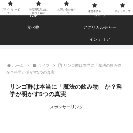
エンジョイ ブログライフ
プライバシーポ
特定商取引法に
お問い合わせペ
運営者情報
サイトマップ
リシー
基づく表記
ージ
TOP
ライフ
食べ物
アグリカルチャー
インテリア
ホーム
ライフ
リンゴ酢は本当に「魔法の飲み物」
か？科学が明かす5つの真実
リンゴ酢は本当に「魔法の飲み物」か？科
学が明かす5つの真実
スポンサーリンク