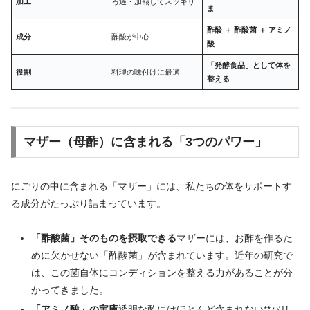
加工
ろ過・加熱してスッキリ
ま
酢酸 ＋ 酢酸菌 ＋ アミノ
成分
酢酸が中心
酸
「発酵食品」として体を
役割
料理の味付けに最適
整える
マザー（母酢）に含まれる「3つのパワー」
にごりの中に含まれる「マザー」には、私たちの体をサポートす
る成分がたっぷり詰まっています。
「酢酸菌」そのものを摂取できる
マザーには、お酢を作るた
めに欠かせない「酢酸菌」が含まれています。近年の研究で
は、この菌自体にコンディションを整える力があることが分
かってきました。
「アミノ酸」の宝庫
透明な酢にはほとんど含まれない**バリ