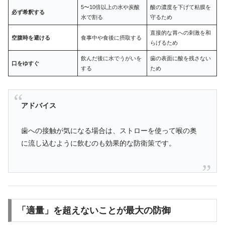
5〜10倍以上の水や炭酸
酸の濃度を下げて粘膜を
必ず希釈する
水で割る
守るため
直接的な胃への刺激を和
空腹時を避ける
食事中や食後に摂取する
らげるため
飲んだ後に水でうがいを
歯の表面に酸を残さない
口をゆすぐ
する
ため
アドバイス
歯への接触が気になる場合は、ストローを使って喉の奥
に流し込むように飲むのも効果的な防衛策です。
「適量」を超えないことが最大の防御