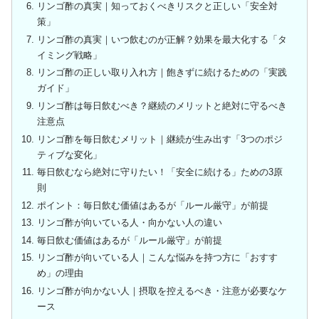
リンゴ酢の真実｜知っておくべきリスクと正しい「安全対
策」
リンゴ酢の真実｜いつ飲むのが正解？効果を最大化する「タ
イミング戦略」
リンゴ酢の正しい取り入れ方｜飽きずに続けるための「実践
ガイド」
リンゴ酢は毎日飲むべき？継続のメリットと絶対に守るべき
注意点
リンゴ酢を毎日飲むメリット｜継続が生み出す「3つのポジ
ティブな変化」
毎日飲むなら絶対に守りたい！「安全に続ける」ための3原
則
ポイント：毎日飲む価値はあるが「ルール厳守」が前提
リンゴ酢が向いている人・向かない人の違い
毎日飲む価値はあるが「ルール厳守」が前提
リンゴ酢が向いている人｜こんな悩みを持つ方に「おすす
め」の理由
リンゴ酢が向かない人｜摂取を控えるべき・注意が必要なケ
ース