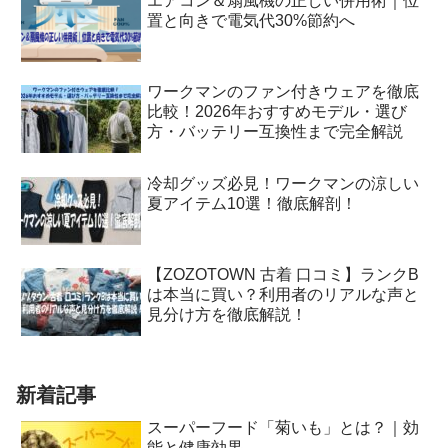
エアコン＆扇風機の正しい併用術｜位
置と向きで電気代30%節約へ
ワークマンのファン付きウェアを徹底
比較！2026年おすすめモデル・選び
方・バッテリー互換性まで完全解説
冷却グッズ必見！ワークマンの涼しい
夏アイテム10選！徹底解剖！
【ZOZOTOWN 古着 口コミ】ランクB
は本当に買い？利用者のリアルな声と
見分け方を徹底解説！
新着記事
スーパーフード「菊いも」とは？｜効
能と健康効果