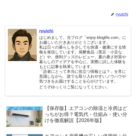
ryuichi
ryuichi
はじめまして。当ブログ「enjoy-bloglife.com」に
お越しいただきありがとうございます。
私は日々の暮らしを少しでも快適・健康にする情
報を発信しています。発酵食品（黒豆・小豆な
ど）や、便利グッズのレビュー、夏の暑さ対策や
暮らしのアイデアを中心に、実際に試した体験を
もとに記事を執筆しています。
「読者にとって本当に役立つ情報とは？」を常に
意識しながら、誰でも取り入れやすいノウハウや
気づきをお届けすることを心がけています。
どうぞゆっくりご覧になってください。
【保存版】エアコンの除湿と冷房はど
っちがお得？電気代・仕組み・使い分
けを徹底解説【2026年版】