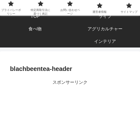
エンジョイ ブログライフ
プライバシーポ
特定商取引法に
お問い合わせペ
運営者情報
サイトマップ
リシー
基づく表記
ージ
TOP
ライフ
食べ物
アグリカルチャー
インテリア
blachbeentea-header
スポンサーリンク