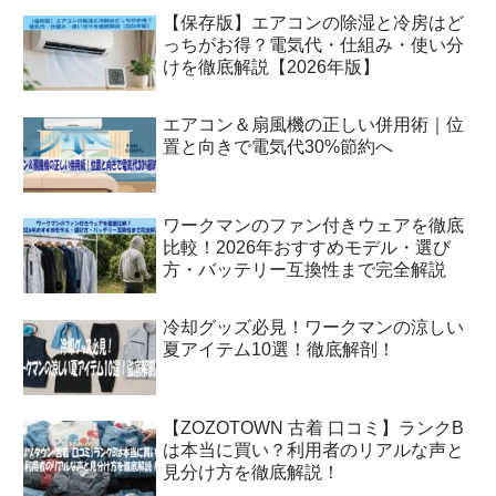
【保存版】エアコンの除湿と冷房はど
っちがお得？電気代・仕組み・使い分
けを徹底解説【2026年版】
エアコン＆扇風機の正しい併用術｜位
置と向きで電気代30%節約へ
ワークマンのファン付きウェアを徹底
比較！2026年おすすめモデル・選び
方・バッテリー互換性まで完全解説
冷却グッズ必見！ワークマンの涼しい
夏アイテム10選！徹底解剖！
【ZOZOTOWN 古着 口コミ】ランクB
は本当に買い？利用者のリアルな声と
見分け方を徹底解説！