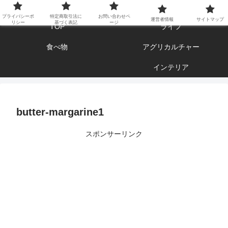
エンジョイ ブログライフ
プライバシーポ
特定商取引法に
お問い合わせペ
運営者情報
サイトマップ
リシー
基づく表記
ージ
TOP
ライフ
食べ物
アグリカルチャー
インテリア
butter-margarine1
スポンサーリンク