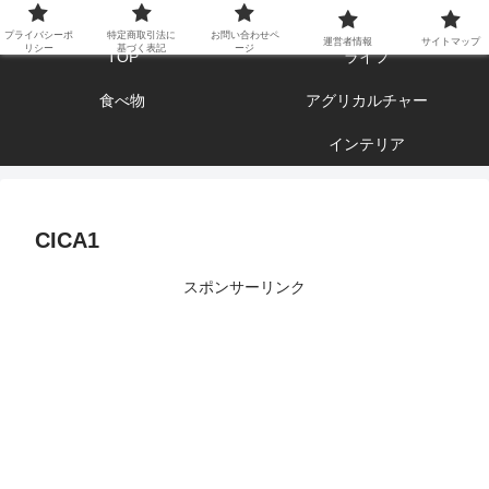
エンジョイ ブログライフ
プライバシーポ
特定商取引法に
お問い合わせペ
運営者情報
サイトマップ
リシー
基づく表記
ージ
TOP
ライフ
食べ物
アグリカルチャー
インテリア
CICA1
スポンサーリンク