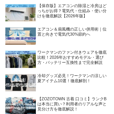
【保存版】エアコンの除湿と冷房はど
っちがお得？電気代・仕組み・使い分
けを徹底解説【2026年版】
エアコン＆扇風機の正しい併用術｜位
置と向きで電気代30%節約へ
ワークマンのファン付きウェアを徹底
比較！2026年おすすめモデル・選び
方・バッテリー互換性まで完全解説
冷却グッズ必見！ワークマンの涼しい
夏アイテム10選！徹底解剖！
【ZOZOTOWN 古着 口コミ】ランクB
は本当に買い？利用者のリアルな声と
見分け方を徹底解説！