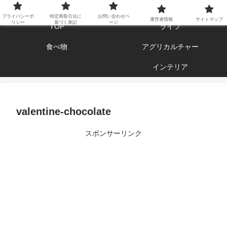
エンジョイ ブログライフ
プライバシーポ
特定商取引法に
お問い合わせペ
運営者情報
サイトマップ
リシー
基づく表記
ージ
TOP
ライフ
食べ物
アグリカルチャー
インテリア
valentine-chocolate
スポンサーリンク