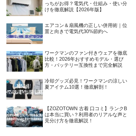
っちがお得？電気代・仕組み・使い分
けを徹底解説【2026年版】
エアコン＆扇風機の正しい併用術｜位
置と向きで電気代30%節約へ
ワークマンのファン付きウェアを徹底
比較！2026年おすすめモデル・選び
方・バッテリー互換性まで完全解説
冷却グッズ必見！ワークマンの涼しい
夏アイテム10選！徹底解剖！
【ZOZOTOWN 古着 口コミ】ランクB
は本当に買い？利用者のリアルな声と
見分け方を徹底解説！