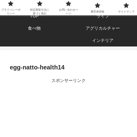
エンジョイ ブログライフ
プライバシーポ
特定商取引法に
お問い合わせペ
運営者情報
サイトマップ
リシー
基づく表記
ージ
TOP
ライフ
食べ物
アグリカルチャー
インテリア
egg-natto-health14
スポンサーリンク