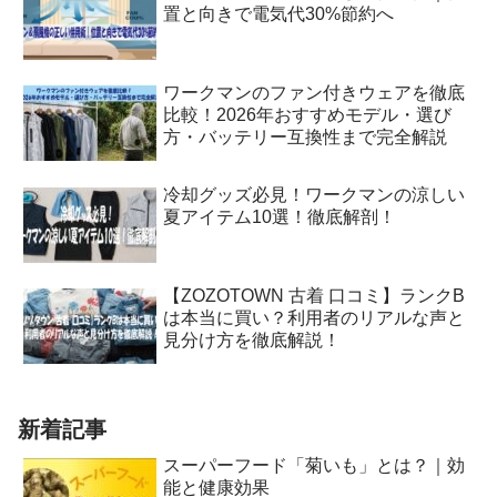
置と向きで電気代30%節約へ
ワークマンのファン付きウェアを徹底
比較！2026年おすすめモデル・選び
方・バッテリー互換性まで完全解説
冷却グッズ必見！ワークマンの涼しい
夏アイテム10選！徹底解剖！
【ZOZOTOWN 古着 口コミ】ランクB
は本当に買い？利用者のリアルな声と
見分け方を徹底解説！
新着記事
スーパーフード「菊いも」とは？｜効
能と健康効果