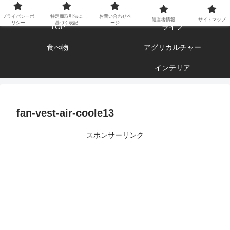
エンジョイ ブログライフ
プライバシーポ
特定商取引法に
お問い合わせペ
運営者情報
サイトマップ
リシー
基づく表記
ージ
TOP
ライフ
食べ物
アグリカルチャー
インテリア
fan-vest-air-coole13
スポンサーリンク