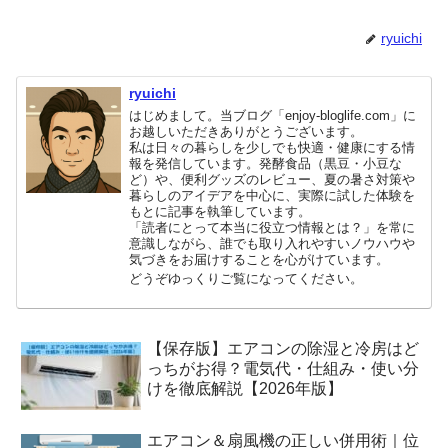
ryuichi
ryuichi
はじめまして。当ブログ「enjoy-bloglife.com」に
お越しいただきありがとうございます。
私は日々の暮らしを少しでも快適・健康にする情
報を発信しています。発酵食品（黒豆・小豆な
ど）や、便利グッズのレビュー、夏の暑さ対策や
暮らしのアイデアを中心に、実際に試した体験を
もとに記事を執筆しています。
「読者にとって本当に役立つ情報とは？」を常に
意識しながら、誰でも取り入れやすいノウハウや
気づきをお届けすることを心がけています。
どうぞゆっくりご覧になってください。
【保存版】エアコンの除湿と冷房はど
っちがお得？電気代・仕組み・使い分
けを徹底解説【2026年版】
エアコン＆扇風機の正しい併用術｜位