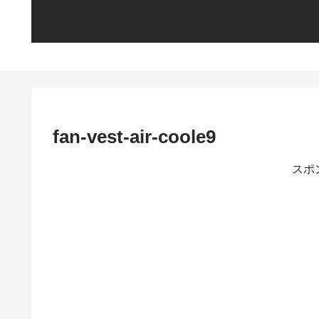
fan-vest-air-coole9
スポ