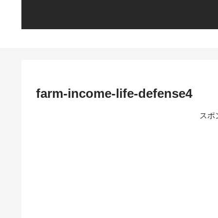
farm-income-life-defense4
スポ