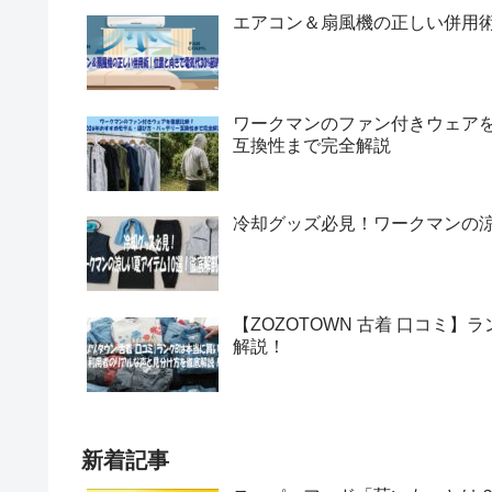
エアコン＆扇風機の正しい併用術
ワークマンのファン付きウェアを
互換性まで完全解説
冷却グッズ必見！ワークマンの涼
【ZOZOTOWN 古着 口コミ
解説！
新着記事