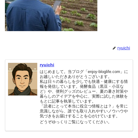
ryuichi
ryuichi
はじめまして。当ブログ「enjoy-bloglife.com」に
お越しいただきありがとうございます。
私は日々の暮らしを少しでも快適・健康にする情
報を発信しています。発酵食品（黒豆・小豆な
ど）や、便利グッズのレビュー、夏の暑さ対策や
暮らしのアイデアを中心に、実際に試した体験を
もとに記事を執筆しています。
「読者にとって本当に役立つ情報とは？」を常に
意識しながら、誰でも取り入れやすいノウハウや
気づきをお届けすることを心がけています。
どうぞゆっくりご覧になってください。