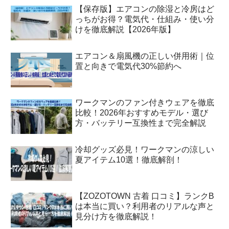
【保存版】エアコンの除湿と冷房はど
っちがお得？電気代・仕組み・使い分
けを徹底解説【2026年版】
エアコン＆扇風機の正しい併用術｜位
置と向きで電気代30%節約へ
ワークマンのファン付きウェアを徹底
比較！2026年おすすめモデル・選び
方・バッテリー互換性まで完全解説
冷却グッズ必見！ワークマンの涼しい
夏アイテム10選！徹底解剖！
【ZOZOTOWN 古着 口コミ】ランクB
は本当に買い？利用者のリアルな声と
見分け方を徹底解説！