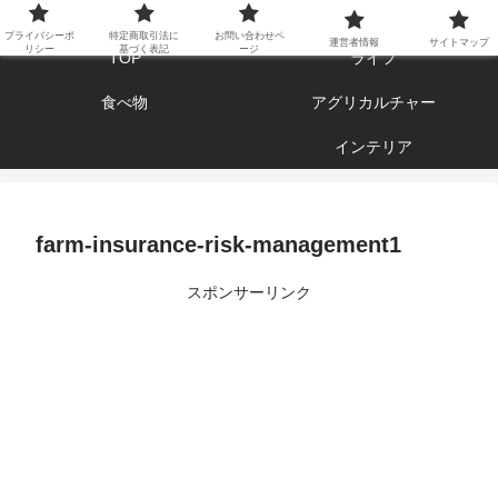
エンジョイ ブログライフ
プライバシーポ
特定商取引法に
お問い合わせペ
運営者情報
サイトマップ
リシー
基づく表記
ージ
TOP
ライフ
食べ物
アグリカルチャー
インテリア
farm-insurance-risk-management1
スポンサーリンク