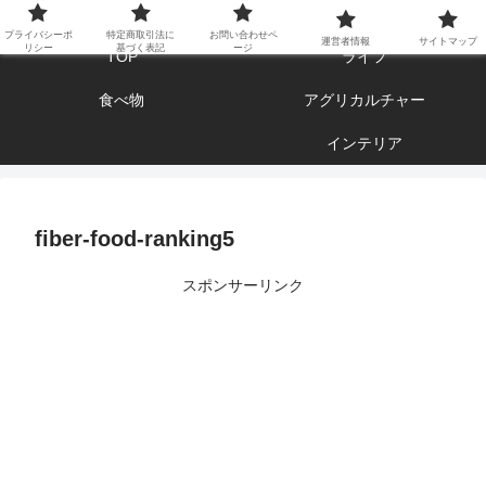
エンジョイ ブログライフ
プライバシーポ
特定商取引法に
お問い合わせペ
運営者情報
サイトマップ
リシー
基づく表記
ージ
TOP
ライフ
食べ物
アグリカルチャー
インテリア
fiber-food-ranking5
スポンサーリンク