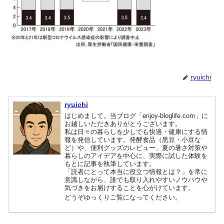
ryuichi
ryuichi
はじめまして。当ブログ「enjoy-bloglife.com」に
お越しいただきありがとうございます。
私は日々の暮らしを少しでも快適・健康にする情
報を発信しています。発酵食品（黒豆・小豆な
ど）や、便利グッズのレビュー、夏の暑さ対策や
暮らしのアイデアを中心に、実際に試した体験を
もとに記事を執筆しています。
「読者にとって本当に役立つ情報とは？」を常に
意識しながら、誰でも取り入れやすいノウハウや
気づきをお届けすることを心がけています。
どうぞゆっくりご覧になってください。