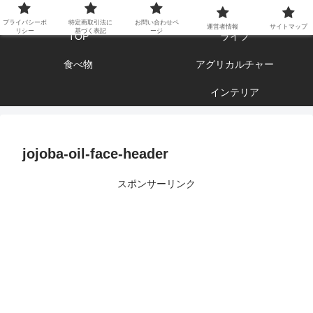
エンジョイ ブログライフ
プライバシーポ
特定商取引法に
お問い合わせペ
運営者情報
サイトマップ
リシー
基づく表記
ージ
TOP
ライフ
食べ物
アグリカルチャー
インテリア
jojoba-oil-face-header
スポンサーリンク