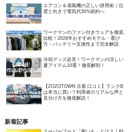
エアコン＆扇風機の正しい併用術｜位
置と向きで電気代30%節約へ
ワークマンのファン付きウェアを徹底
比較！2026年おすすめモデル・選び
方・バッテリー互換性まで完全解説
冷却グッズ必見！ワークマンの涼しい
夏アイテム10選！徹底解剖！
【ZOZOTOWN 古着 口コミ】ランクB
は本当に買い？利用者のリアルな声と
見分け方を徹底解説！
新着記事
スーパーフード「菊いも」とは？｜効