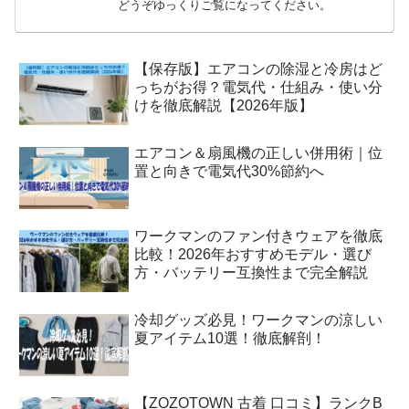
どうぞゆっくりご覧になってください。
【保存版】エアコンの除湿と冷房はど
っちがお得？電気代・仕組み・使い分
けを徹底解説【2026年版】
エアコン＆扇風機の正しい併用術｜位
置と向きで電気代30%節約へ
ワークマンのファン付きウェアを徹底
比較！2026年おすすめモデル・選び
方・バッテリー互換性まで完全解説
冷却グッズ必見！ワークマンの涼しい
夏アイテム10選！徹底解剖！
【ZOZOTOWN 古着 口コミ】ランクB