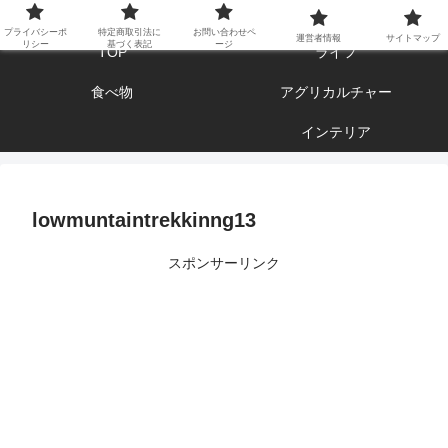
エンジョイ ブログライフ
プライバシーポ
特定商取引法に
お問い合わせペ
運営者情報
サイトマップ
リシー
基づく表記
ージ
TOP
ライフ
食べ物
アグリカルチャー
インテリア
lowmuntaintrekkinng13
スポンサーリンク