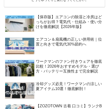
どうぞゆっくりご覧になってください。
【保存版】エアコンの除湿と冷房はど
っちがお得？電気代・仕組み・使い分
けを徹底解説【2026年版】
エアコン＆扇風機の正しい併用術｜位
置と向きで電気代30%節約へ
ワークマンのファン付きウェアを徹底
比較！2026年おすすめモデル・選び
方・バッテリー互換性まで完全解説
冷却グッズ必見！ワークマンの涼しい
夏アイテム10選！徹底解剖！
【ZOZOTOWN 古着 口コミ】ランクB