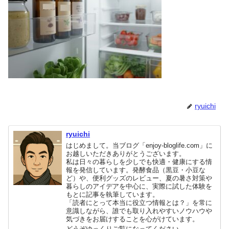
ryuichi
ryuichi
はじめまして。当ブログ「enjoy-bloglife.com」に
お越しいただきありがとうございます。
私は日々の暮らしを少しでも快適・健康にする情
報を発信しています。発酵食品（黒豆・小豆な
ど）や、便利グッズのレビュー、夏の暑さ対策や
暮らしのアイデアを中心に、実際に試した体験を
もとに記事を執筆しています。
「読者にとって本当に役立つ情報とは？」を常に
意識しながら、誰でも取り入れやすいノウハウや
気づきをお届けすることを心がけています。