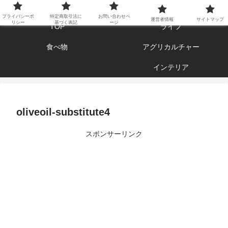
エンジョイ ブログライフ
プライバシーポ
特定商取引法に
お問い合わせペ
運営者情報
サイトマップ
リシー
基づく表記
ージ
TOP
ライフ
食べ物
アグリカルチャー
インテリア
oliveoil-substitute4
スポンサーリンク