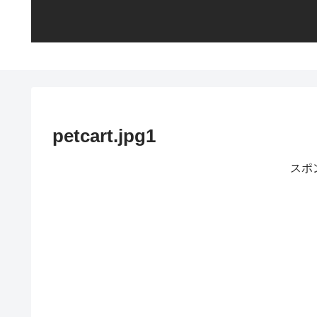
petcart.jpg1
スポ