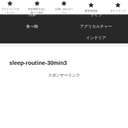
エンジョイ ブログライフ
プライバシーポ
特定商取引法に
お問い合わせペ
運営者情報
サイトマップ
リシー
基づく表記
ージ
TOP
ライフ
食べ物
アグリカルチャー
インテリア
sleep-routine-30min3
スポンサーリンク