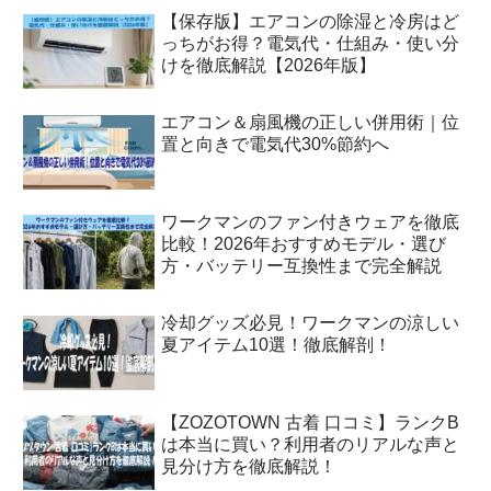
【保存版】エアコンの除湿と冷房はど
っちがお得？電気代・仕組み・使い分
けを徹底解説【2026年版】
エアコン＆扇風機の正しい併用術｜位
置と向きで電気代30%節約へ
ワークマンのファン付きウェアを徹底
比較！2026年おすすめモデル・選び
方・バッテリー互換性まで完全解説
冷却グッズ必見！ワークマンの涼しい
夏アイテム10選！徹底解剖！
【ZOZOTOWN 古着 口コミ】ランクB
は本当に買い？利用者のリアルな声と
見分け方を徹底解説！