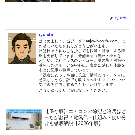
ryuichi
ryuichi
はじめまして。当ブログ「enjoy-bloglife.com」に
お越しいただきありがとうございます。
私は日々の暮らしを少しでも快適・健康にする情
報を発信しています。発酵食品（黒豆・小豆な
ど）や、便利グッズのレビュー、夏の暑さ対策や
暮らしのアイデアを中心に、実際に試した体験を
もとに記事を執筆しています。
「読者にとって本当に役立つ情報とは？」を常に
意識しながら、誰でも取り入れやすいノウハウや
気づきをお届けすることを心がけています。
どうぞゆっくりご覧になってください。
【保存版】エアコンの除湿と冷房はど
っちがお得？電気代・仕組み・使い分
けを徹底解説【2026年版】