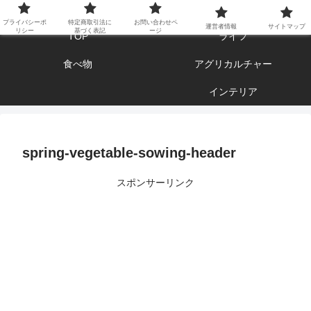
エンジョイ ブログライフ
プライバシーポ
特定商取引法に
お問い合わせペ
運営者情報
サイトマップ
リシー
基づく表記
ージ
TOP
ライフ
食べ物
アグリカルチャー
インテリア
spring-vegetable-sowing-header
スポンサーリンク