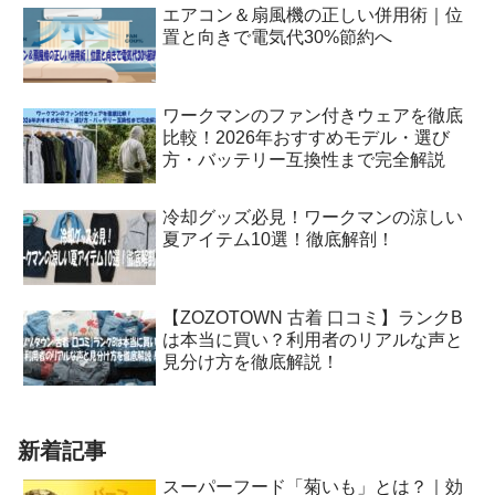
エアコン＆扇風機の正しい併用術｜位
置と向きで電気代30%節約へ
ワークマンのファン付きウェアを徹底
比較！2026年おすすめモデル・選び
方・バッテリー互換性まで完全解説
冷却グッズ必見！ワークマンの涼しい
夏アイテム10選！徹底解剖！
【ZOZOTOWN 古着 口コミ】ランクB
は本当に買い？利用者のリアルな声と
見分け方を徹底解説！
新着記事
スーパーフード「菊いも」とは？｜効