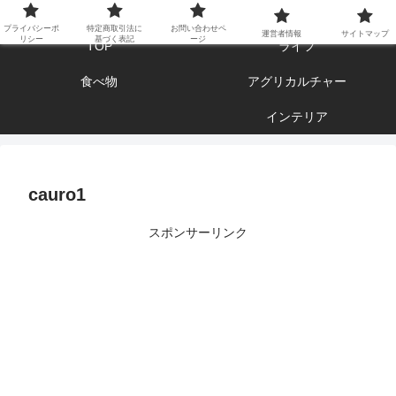
エンジョイ ブログライフ
プライバシーポ
特定商取引法に
お問い合わせペ
運営者情報
サイトマップ
リシー
基づく表記
ージ
TOP
ライフ
食べ物
アグリカルチャー
インテリア
cauro1
スポンサーリンク